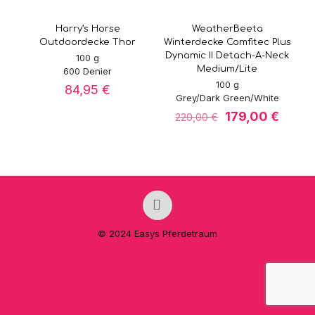
Harry’s Horse
WeatherBeeta
Outdoordecke Thor
Winterdecke Comfitec Plus
Dynamic II Detach-A-Neck
100 g
Medium/Lite
600 Denier
100 g
84,95
€
Grey/Dark Green/White
Ursprünglicher
Aktuel
179,00
€
220,00
€
Preis
Preis
war:
ist:
220,00 €
179,00
© 2024 Easys Pferdetraum