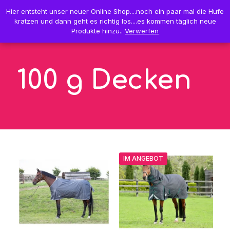
0
Hier entsteht unser neuer Online Shop....noch ein paar mal die Hufe
Hier entsteht unser neuer Online Shop....noch ein paar mal die Hufe
0,00 €
kratzen und dann geht es richtig los....es kommen täglich neue
kratzen und dann geht es richtig los....es kommen täglich neue
Produkte hinzu..
Produkte hinzu..
Verwerfen
Verwerfen
100 g Decken
IM ANGEBOT