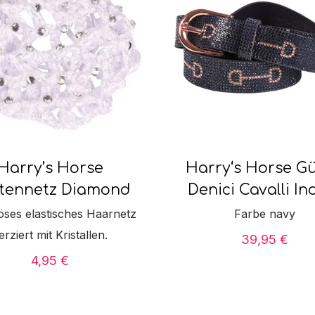
Harry’s Horse
Harry‘s Horse Gü
tennetz Diamond
Denici Cavalli In
öses elastisches Haarnetz
Farbe navy
erziert mit Kristallen.
39,95
€
4,95
€