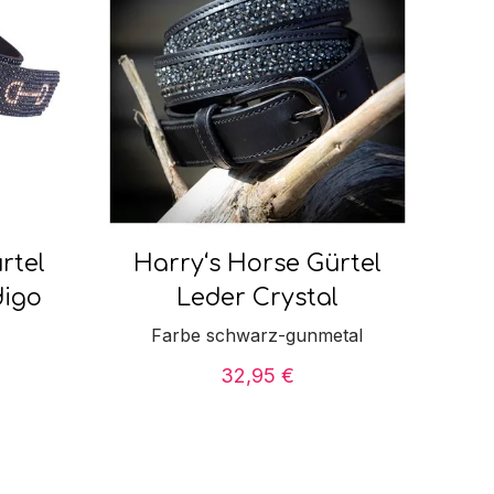
rtel
Harry‘s Horse Gürtel
digo
Leder Crystal
Farbe schwarz-gunmetal
32,95
€