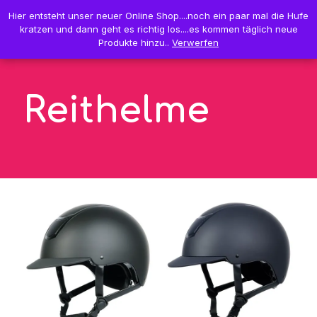
0
Hier entsteht unser neuer Online Shop....noch ein paar mal die Hufe
Hier entsteht unser neuer Online Shop....noch ein paar mal die Hufe
0,00 €
kratzen und dann geht es richtig los....es kommen täglich neue
kratzen und dann geht es richtig los....es kommen täglich neue
Produkte hinzu..
Produkte hinzu..
Verwerfen
Verwerfen
Reithelme