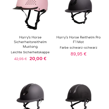
Harry’s Horse
Harry‘s Horse Reithelm Pro
Sicherheitsreithelm
F1 Mat
Mustang
Farbe schwarz-schwarz
Leichte Sicherheitskappe
89,95
€
Ursprünglicher
Aktueller
20,00
€
42,95
€
Preis
Preis
war:
ist:
42,95 €
20,00 €.