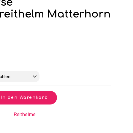
rse
sreithelm Matterhorn
In den Warenkorb
gorie:
Reithelme