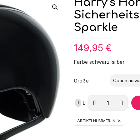
Harry’s Ho
Sicherheit
Sparkle
149,95
€
Farbe schwarz-silber
Größe
Harry's
Horse
Sicherheitsreithelm
Kate
ARTIKELNUMMER:
N. V.
Matterhorn
Sparkle