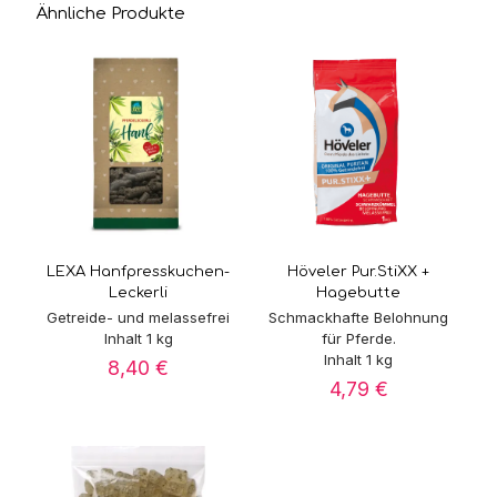
Ähnliche Produkte
LEXA Hanfpresskuchen-
Höveler Pur.StiXX +
Leckerli
Hagebutte
Getreide- und melassefrei
Schmackhafte Belohnung
Inhalt 1 kg
für Pferde.
Inhalt 1 kg
8,40
€
4,79
€