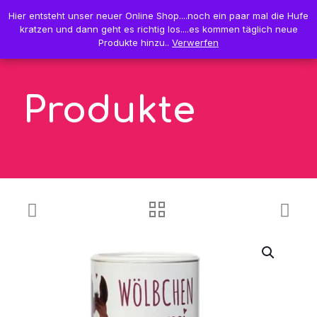
0
Hier entsteht unser neuer Online Shop....noch ein paar mal die Hufe
Hier entsteht unser neuer Online Shop....noch ein paar mal die Hufe
0,00 €
kratzen und dann geht es richtig los....es kommen täglich neue
kratzen und dann geht es richtig los....es kommen täglich neue
Produkte hinzu..
Produkte hinzu..
Verwerfen
Verwerfen
Produkte