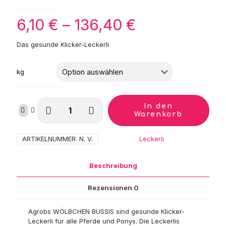
Preisspanne
6,10
€
–
136,40
€
6,10 €
Das gesunde Klicker-Leckerli
bis
136,40 €
kg
Agrobs
In den
Wölbchen
Warenkorb
Bussi
Menge
ARTIKELNUMMER:
N. V.
Kategorie:
Leckerli
Beschreibung
Rezensionen
0
Agrobs WÖLBCHEN BUSSIS sind gesunde Klicker-
Leckerli für alle Pferde und Ponys. Die Leckerlis