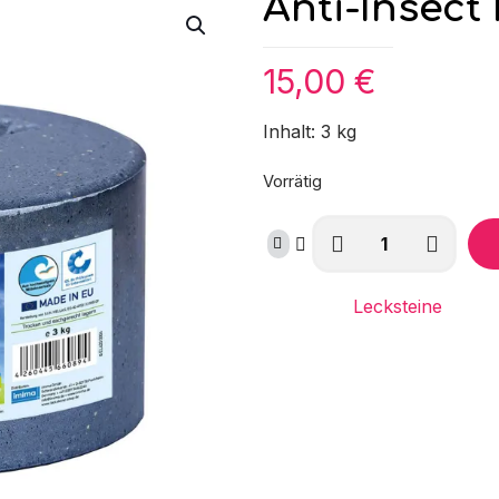
Anti-Insect
15,00
€
Inhalt: 3 kg
Vorrätig
Anti-
Insect
Mineralleckstein
Kategorie:
Lecksteine
Menge