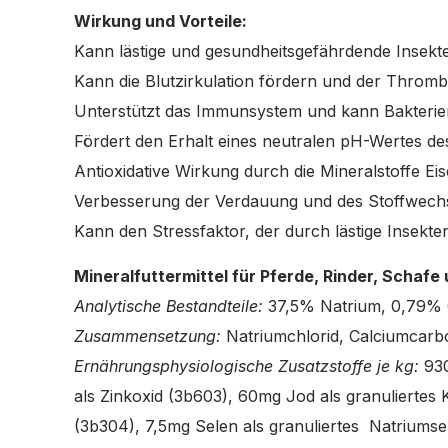
Wirkung und Vorteile:
Kann lästige und gesundheitsgefährdende Insek
Kann die Blutzirkulation fördern und der Throm
Unterstützt das Immunsystem und kann Bakter
Fördert den Erhalt eines neutralen pH-Wertes d
Antioxidative Wirkung durch die Mineralstoffe Ei
Verbesserung der Verdauung und des Stoffwech
Kann den Stressfaktor, der durch lästige Insekte
Mineralfuttermittel für Pferde, Rinder, Schafe
Analytische Bestandteile:
37,5% Natrium, 0,79%
Zusammensetzung:
Natriumchlorid, Calciumcarb
Ernährungsphysiologische Zusatzstoffe je kg:
93
als Zinkoxid (3b603), 60mg Jod als granuliertes K
(3b304), 7,5mg Selen als granuliertes Natriumsele