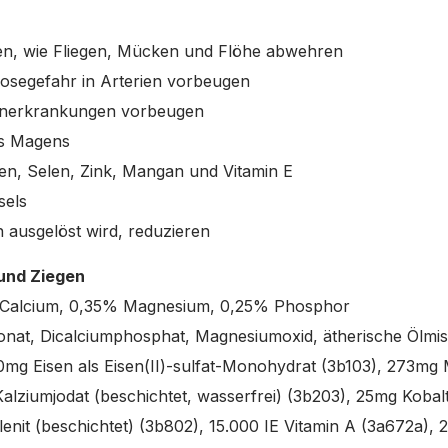
ten, wie Fliegen, Mücken und Flöhe abwehren
bosegefahr in Arterien vorbeugen
ienerkrankungen vorbeugen
es Magens
sen, Selen, Zink, Mangan und Vitamin E
sels
n ausgelöst wird, reduzieren
 und Ziegen
 Calcium, 0,35% Magnesium, 0,25% Phosphor
onat, Dicalciumphosphat, Magnesiumoxid, ätherische Ölmi
0mg Eisen als Eisen(II)-sulfat-Monohydrat (3b103), 273mg
alziumjodat (beschichtet, wasserfrei) (3b203), 25mg Kobalt
nit (beschichtet) (3b802), 15.000 IE Vitamin A (3a672a), 2