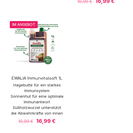
war:
ist:
Ursprünglicher
Aktuell
16,99
€
19,99
€
19,99 €
16,99 €.
Preis
Preis
war:
ist:
19,99 €
16,99 €
IM ANGEBOT
EWALIA Immunvitalsaft 1L
Hagebutte für ein starkes
Immunsystem
Sonnenhut für eine optimale
Immunantwort
Süßholzwurzel unterstützt
die Abwehrkräfte von innen
Ursprünglicher
Aktueller
16,99
€
19,99
€
Preis
Preis
war:
ist: