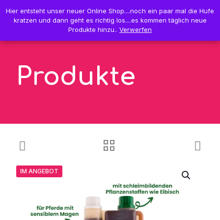
0
Hier entsteht unser neuer Online Shop....noch ein paar mal die Hufe
Hier entsteht unser neuer Online Shop....noch ein paar mal die Hufe
0,00 €
kratzen und dann geht es richtig los....es kommen täglich neue
kratzen und dann geht es richtig los....es kommen täglich neue
Produkte hinzu..
Produkte hinzu..
Verwerfen
Verwerfen
Produkte
IM ANGEBOT