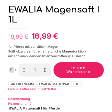
EWALIA Magensaft I
1L
Ursprünglicher
Aktueller
16,99
€
19,99
€
Preis
Preis
für Pferde mit sensiblem Magen
war:
ist:
Süßholzwurzel für eine natürliche Magenfunktion
19,99 €
16,99 €.
mit schleimbildenden Pflanzenstoffen wie Eibisch
EWALIA
In den
Magensaft
Warenkorb
I
1L
ARTIKELNUMMER:
EWALIA-MAGENSAFT-I-1L
Kategorien:
Menge
Ewalia
,
Futter und Zusatzfutter
Beschreibung
Rezensionen
0
EWALIA Magensaft I für Pferde