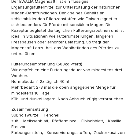
Der EWALIA Magensaft I ist ein flüssiges
Ergänzungsfuttermittel zur Unterstützung der natürlichen
Magen-Darmfunktionen. Dank seines Gehalts an
schleimbildenden Pflanzenstoffen wie Eibisch eignet er
sich besonders für Pferde mit sensiblem Magen. Die
Rezeptur begleitet die täglichen Fütterungsroutinen und ist
ideal in Situationen wie Futterumstellungen, längeren
Fresspausen oder erhöhter Belastung. So trägt der
Magensaft I dazu bei, das Wohlbefinden des Pferdes zu
unterstützen.
Fütterungsempfehlung (500kg Pferd)
Wir empfehlen eine Fütterungsdauer von mindestens drei
Wochen.
Normalbedarf: 2x täglich 40ml
Mehrbedarf: 2-3 mal die oben angegebene Menge für
mindestens 10 Tage
Kühl und dunkel lagern. Nach Anbruch zügig verbrauchen.
Zusammensetzung
Süßholzwurzel, Fenchel
süß, Melissenblatt, Pfefferminze, Eibischblatt, Kamille
Frei von
Färbungsmitteln, Konservierungsstoffen, Zuckerzusätzen