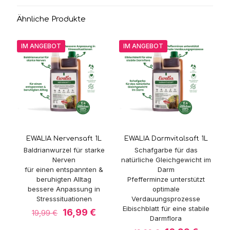
Ähnliche Produkte
IM ANGEBOT
IM ANGEBOT
EWALIA Nervensaft 1L
EWALIA Darmvitalsaft 1L
Baldrianwurzel für starke
Schafgarbe für das
Nerven
natürliche Gleichgewicht im
für einen entspannten &
Darm
beruhigten Alltag
Pfefferminze unterstützt
bessere Anpassung in
optimale
Stresssituationen
Verdauungsprozesse
Eibischblatt für eine stabile
Ursprünglicher
Aktueller
16,99
€
19,99
€
Darmflora
Preis
Preis