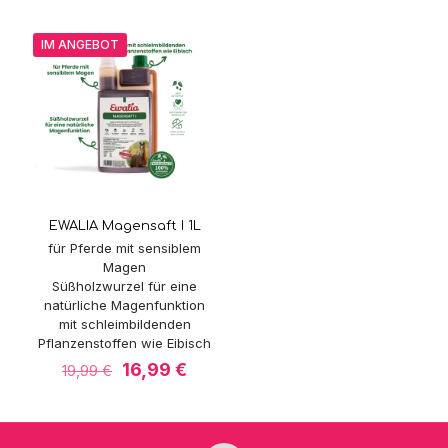
war:
ist:
19,99 €
16,99 €
23,49 €
20,99 €.
IM ANGEBOT
EWALIA Magensaft I 1L
für Pferde mit sensiblem
Magen
Süßholzwurzel für eine
natürliche Magenfunktion
mit schleimbildenden
Pflanzenstoffen wie Eibisch
Ursprünglicher
Aktueller
16,99
€
19,99
€
Preis
Preis
war:
ist:
19,99 €
16,99 €.