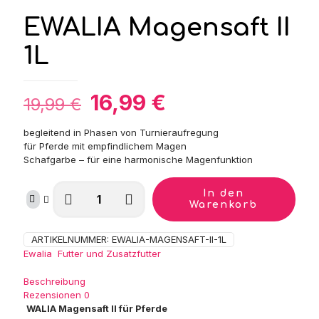
EWALIA Magensaft II
1L
Ursprünglicher
Aktueller
16,99
€
19,99
€
Preis
Preis
begleitend in Phasen von Turnieraufregung
war:
ist:
für Pferde mit empfindlichem Magen
19,99 €
16,99 €.
Schafgarbe – für eine harmonische Magenfunktion
EWALIA
In den
Magensaft
Warenkorb
II
1L
ARTIKELNUMMER:
EWALIA-MAGENSAFT-II-1L
Kategorien:
Menge
Ewalia
,
Futter und Zusatzfutter
Beschreibung
Rezensionen
0
WALIA Magensaft II für Pferde