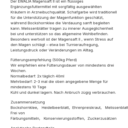
Der EWALIA Magensaft II ist ein flüssiges
Ergänzungsfuttermittel mit sorgfältig ausgewählten
Kräutern in Arzneibuchqualität. Schafgarbe wird traditionell
für die Unterstützung der Magenfunktion geschätzt,
während Bockshornklee die Verdauung sanft begleiten
kann. Melissenblätter tragen zu innerer Ausgeglichenheit
bei und unterstützen so das allgemeine Wohlbefinden.
Besonders wertvoll ist der Magensaft II , wenn Stress auf
den Magen schlägt – etwa bei Turnieraufregung,
Leistungsdruck oder Veränderungen im Alltag.
Fütterungsempfehlung (500kg Pferd)
Wir empfehlen eine Fütterungsdauer von mindestens drei
Wochen.
Normalbedarf: 2x täglich 40ml
Mehrbedarf: 2-3 mal die oben angegebene Menge für
mindestens 10 Tage
Kühl und dunkel lagern. Nach Anbruch zügig verbrauchen.
Zusammensetzung
Bockshornklee, Heidelbeerblatt, Ehrenpreiskraut, Melissenbla
Frei von
Färbungsmitteln, Konservierungsstoffen, Zuckerzusätzen