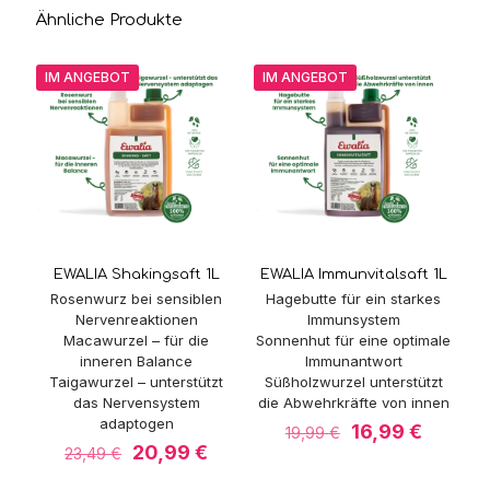
Ähnliche Produkte
IM ANGEBOT
IM ANGEBOT
EWALIA Shakingsaft 1L
EWALIA Immunvitalsaft 1L
Rosenwurz bei sensiblen
Hagebutte für ein starkes
Nervenreaktionen
Immunsystem
Macawurzel – für die
Sonnenhut für eine optimale
inneren Balance
Immunantwort
Taigawurzel – unterstützt
Süßholzwurzel unterstützt
das Nervensystem
die Abwehrkräfte von innen
adaptogen
Ursprünglicher
Aktuell
16,99
€
19,99
€
Ursprünglicher
Aktueller
Preis
Preis
20,99
€
23,49
€
Preis
Preis
war:
ist: