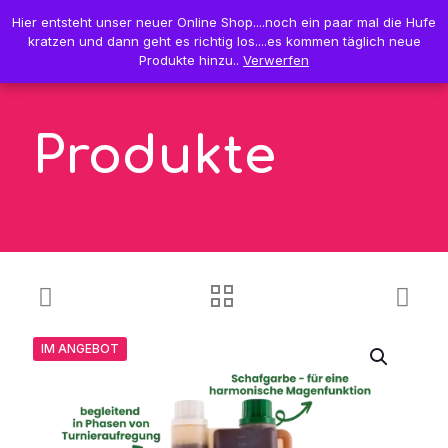
0
Hier entsteht unser neuer Online Shop....noch ein paar mal die Hufe
Hier entsteht unser neuer Online Shop....noch ein paar mal die Hufe
0,00 €
kratzen und dann geht es richtig los....es kommen täglich neue
kratzen und dann geht es richtig los....es kommen täglich neue
Produkte hinzu..
Produkte hinzu..
Verwerfen
Verwerfen
Produkte
IM ANGEBOT