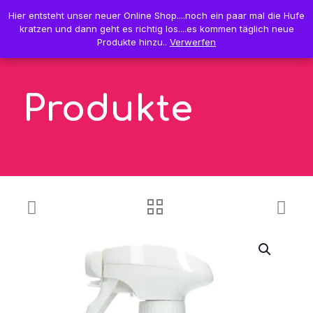
0
Hier entsteht unser neuer Online Shop....noch ein paar mal die Hufe
Hier entsteht unser neuer Online Shop....noch ein paar mal die Hufe
0,00 €
kratzen und dann geht es richtig los....es kommen täglich neue
kratzen und dann geht es richtig los....es kommen täglich neue
Produkte hinzu..
Produkte hinzu..
Verwerfen
Verwerfen
Produkte