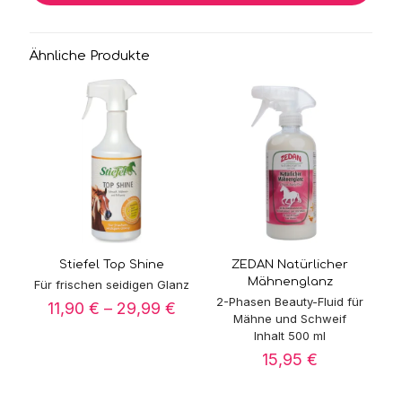
Ähnliche Produkte
Stiefel Top Shine
ZEDAN Natürlicher
Mähnenglanz
Für frischen seidigen Glanz
2-Phasen Beauty-Fluid für
Preisspanne:
11,90
€
–
29,99
€
Mähne und Schweif
11,90 €
Inhalt 500 ml
bis
29,99 €
15,95
€