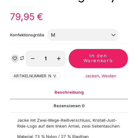
79,95
€
Konfektionsgröße
Harry's
In den
Horse
Warenkorb
Jacke
Just
ARTIKELNUMMER:
N. V.
Kategorie:
Jacken, Westen
Ride
NightSky
Menge
Beschreibung
Rezensionen
0
Jacke mit Zwei-Wege-Reißverschluss, Kristall-Just-
Ride-Logo auf dem linken Ärmel, zwei Seitentaschen.
Material: 73 % Nylon / 27 % Elasthan