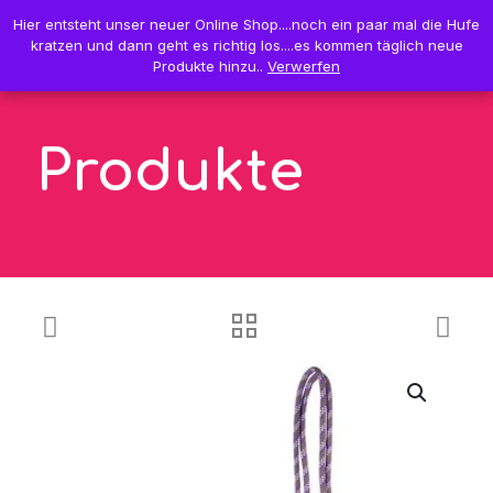
0
Hier entsteht unser neuer Online Shop....noch ein paar mal die Hufe
Hier entsteht unser neuer Online Shop....noch ein paar mal die Hufe
0,00 €
kratzen und dann geht es richtig los....es kommen täglich neue
kratzen und dann geht es richtig los....es kommen täglich neue
Produkte hinzu..
Produkte hinzu..
Verwerfen
Verwerfen
Produkte