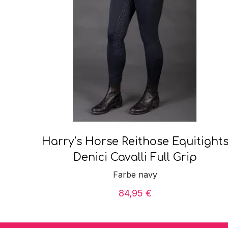
Harry’s Horse Reithose Equitight
Denici Cavalli Full Grip
Farbe navy
84,95
€