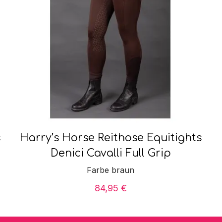
s
Harry’s Horse Reithose Equitights
Denici Cavalli Full Grip
Farbe braun
84,95
€