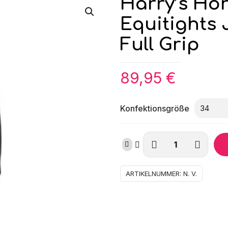
Harry’s Hor
Equitights 
Full Grip
89,95
€
Konfektionsgröße
Harry's
Horse
Reithose
Kate
ARTIKELNUMMER:
N. V.
Equitights
Just
Ride