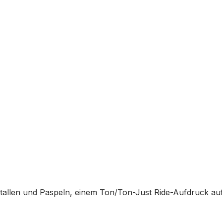
NightSky
Full
Grip
Menge
ristallen und Paspeln, einem Ton/Ton-Just Ride-Aufdruck a