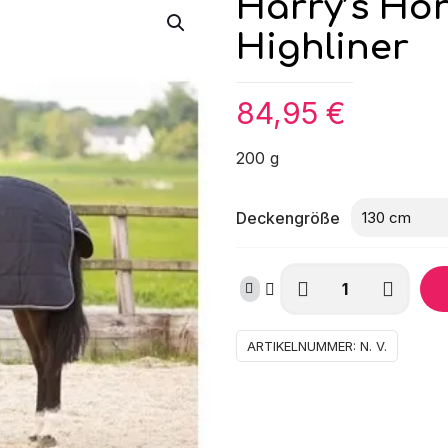
Harry’s Hor
Highliner
84,95
€
200 g
Deckengröße
Harry's
Horse
Stalldecke
Kate
ARTIKELNUMMER:
N. V.
Highliner
Menge