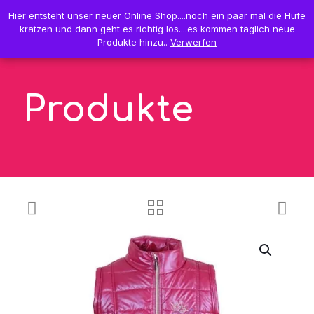
0
Hier entsteht unser neuer Online Shop....noch ein paar mal die Hufe
Hier entsteht unser neuer Online Shop....noch ein paar mal die Hufe
0,00 €
kratzen und dann geht es richtig los....es kommen täglich neue
kratzen und dann geht es richtig los....es kommen täglich neue
Produkte hinzu..
Produkte hinzu..
Verwerfen
Verwerfen
Produkte