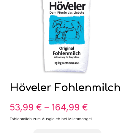
Höveler Fohlenmilch
Preisspann
53,99
€
–
164,99
€
53,99 €
Fohlenmilch zum Ausgleich bei Milchmangel.
bis