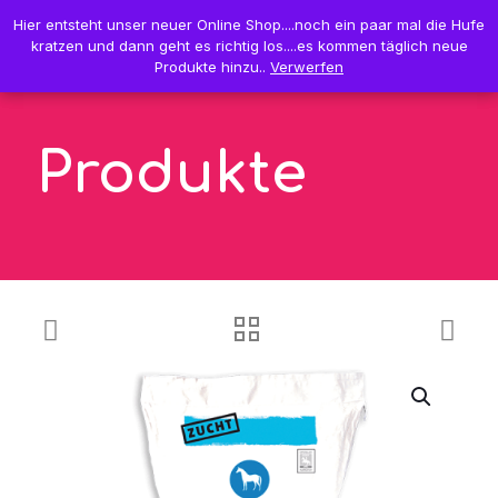
0
Hier entsteht unser neuer Online Shop....noch ein paar mal die Hufe
Hier entsteht unser neuer Online Shop....noch ein paar mal die Hufe
0,00 €
kratzen und dann geht es richtig los....es kommen täglich neue
kratzen und dann geht es richtig los....es kommen täglich neue
Produkte hinzu..
Produkte hinzu..
Verwerfen
Verwerfen
Produkte