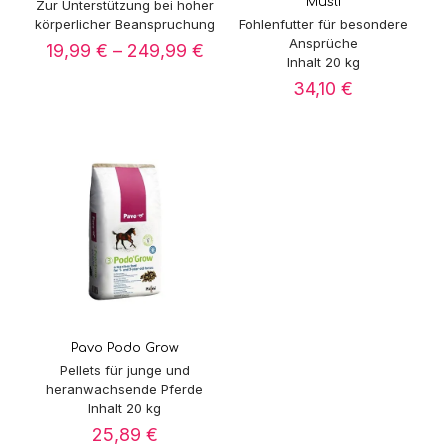
Müsli
Zur Unterstützung bei hoher
körperlicher Beanspruchung
Fohlenfutter für besondere
Ansprüche
Preisspanne:
19,99
€
–
249,99
€
Inhalt 20 kg
19,99 €
bis
34,10
€
249,99 €
Pavo Podo Grow
Pellets für junge und
heranwachsende Pferde
Inhalt 20 kg
25,89
€