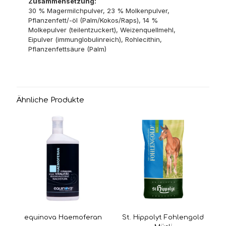
Zusammensetzung:
30 % Magermilchpulver, 23 % Molkenpulver,
Pflanzenfett/-öl (Palm/Kokos/Raps), 14 %
Molkepulver (teilentzuckert), Weizenquellmehl,
Eipulver (immunglobulinreich), Rohlecithin,
Pflanzenfettsäure (Palm)
Ähnliche Produkte
equinova Haemoferan
St. Hippolyt Fohlengold