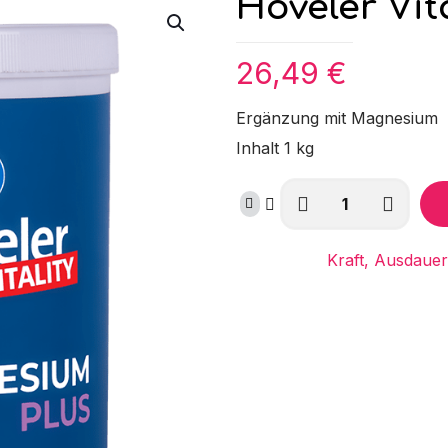
Höveler Vi
26,49
€
Ergänzung mit Magnesium
Inhalt 1 kg
Höveler
Vitality
Magnesium
Kategorien:
Kraft, Ausdaue
Menge