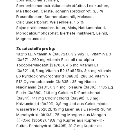
Sonnenblumenextraktionsschrotfutter, Leinkuchen,
Maisflocken, Gerste, Johannisbrotschrot, 3,5 %
Erbsenflocken, Sonnenblumenöl, Melasse,
Calciumcarbonat, Weizenkleie, 1,5 %
Sojaextraktionsschrotfutter, Mais, Natriumchlorid,
Monocalciumphosphat, Bierhefe inaktiviert, Leinöl,
Magnesiumoxid
Zusatzstoffe pro kg:
18.216 I.E. Vitamin A (3a672a), 3.2.992 I.E. Vitamin D3
(3a671), 260 mg Vitamin E als all rac-alpha-
Tocopherylacetat (3a700), 4,5 mg Vitamin B1
(3a821), 6,5 mg Vitamin B2 (3a825ii), 3,4 mg Vitamin
B6 Pyriddoxinhydrochlorid (3a831), 280 μg Vitamin
B12 Cyanocobalamin (3a835), 35 mg Niacin
Niacinamid (3a315), 3,4 mg Folsäure (3a316), 1.185 μg
Biotin (3a880), 11,6 mg Calcium D-Pantothenat
(3a841), 141 mg Cholinchlorid (3a890), 1,3 mg I-
Kalziumiodid (3b201), 0,8 mg Jod aus Calciumjodat
wasserfrei (3b202), 15 mg Eisen aus Eisen-(II)-Sulfat,
Monohydrat (3b103), 75 mg Mangan aus Mangan-
(II)-Oxid (3b502), 18,8 mg Kupfer aus Kupfer-(II)-
Sulfat, Pentahydrat (3b405), 18,7 mg Kupfer als