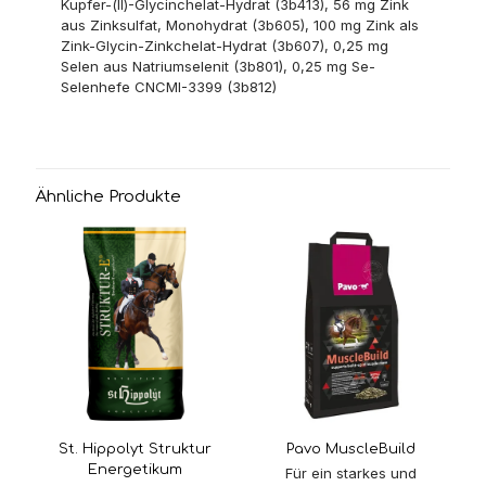
Kupfer-(II)-Glycinchelat-Hydrat (3b413), 56 mg Zink
aus Zinksulfat, Monohydrat (3b605), 100 mg Zink als
Zink-Glycin-Zinkchelat-Hydrat (3b607), 0,25 mg
Selen aus Natriumselenit (3b801), 0,25 mg Se-
Selenhefe CNCMI-3399 (3b812)
Ähnliche Produkte
St. Hippolyt Struktur
Pavo MuscleBuild
Energetikum
Für ein starkes und