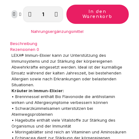
LEXA
In den
Immun-
Warenkorb
Elixier
Menge
Kategorie:
Nahrungsergänzungsmittel
Beschreibung
Rezensionen
0
LEXA® Immun-Elixier kann zur Unterstützung des
Immunsystems und zur Stärkung der körpereigenen
Abwehrkräfte eingesetzt werden. Ideal ist der kurmäßige
Einsatz während der kalten Jahreszeit, bei bestehenden
Allergien sowie nach Erkrankungen oder belastenden
Situationen.
Kräuter in Immun-Elixier:
• Brennnessel enthält Bio Flavonoide die antihistamin
wirken und Allergiesymptome verbessern können
• Schwarzkümmelsamen unterstützen bei
Atemwegsproblemen
• Hagebutte enthält viele Vitalstoffe zur Stärkung des
Organismus und der Immunität
• Moringablätter sind reich an Vitaminen und Aminosäuren
• Echinacea dient zur Stärkung der körpereigenen