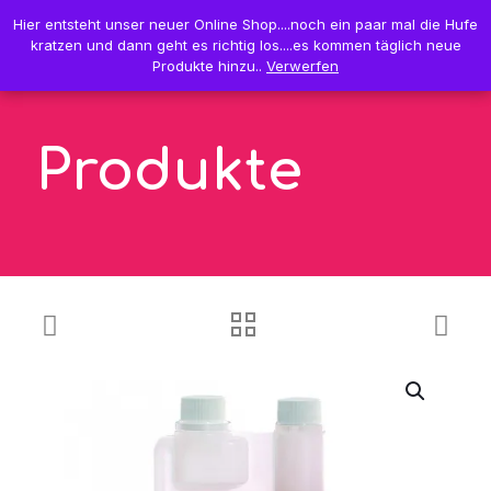
0
Hier entsteht unser neuer Online Shop....noch ein paar mal die Hufe
Hier entsteht unser neuer Online Shop....noch ein paar mal die Hufe
0,00 €
kratzen und dann geht es richtig los....es kommen täglich neue
kratzen und dann geht es richtig los....es kommen täglich neue
Produkte hinzu..
Produkte hinzu..
Verwerfen
Verwerfen
Produkte