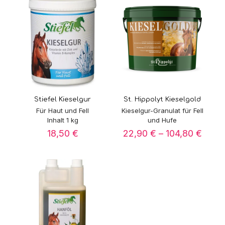
Stiefel Kieselgur
St. Hippolyt Kieselgold
Für Haut und Fell
Kieselgur-Granulat für Fell
Inhalt 1 kg
und Hufe
Preis
18,50
€
22,90
€
–
104,80
€
22,90
bis
104,8