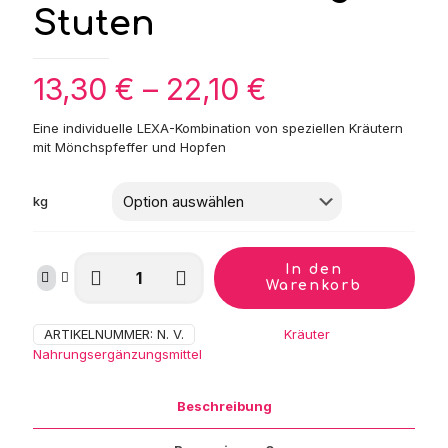
Stuten
Preisspanne:
13,30
€
–
22,10
€
13,30 €
Eine individuelle LEXA-Kombination von speziellen Kräutern
bis
mit Mönchspfeffer und Hopfen
22,10 €
kg
LEXA
In den
Kräutermischung
Warenkorb
Stuten
Menge
ARTIKELNUMMER:
N. V.
Kategorien:
Kräuter
,
Nahrungsergänzungsmittel
Beschreibung