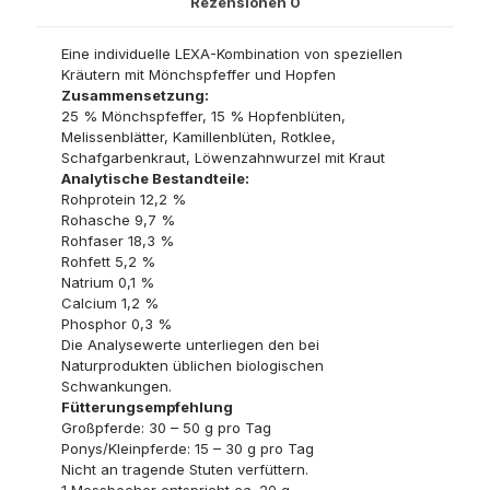
Rezensionen
0
Eine individuelle LEXA-Kombination von speziellen
Kräutern mit Mönchspfeffer und Hopfen
Zusammensetzung:
25 % Mönchspfeffer, 15 % Hopfenblüten,
Melissenblätter, Kamillenblüten, Rotklee,
Schafgarbenkraut, Löwenzahnwurzel mit Kraut
Analytische Bestandteile:
Rohprotein 12,2 %
Rohasche 9,7 %
Rohfaser 18,3 %
Rohfett 5,2 %
Natrium 0,1 %
Calcium 1,2 %
Phosphor 0,3 %
Die Analysewerte unterliegen den bei
Naturprodukten üblichen biologischen
Schwankungen.
Fütterungsempfehlung
Großpferde: 30 – 50 g pro Tag
Ponys/Kleinpferde: 15 – 30 g pro Tag
Nicht an tragende Stuten verfüttern.
1 Messbecher entspricht ca. 20 g