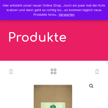
0
Hier entsteht unser neuer Online Shop....noch ein paar mal die Hufe
Hier entsteht unser neuer Online Shop....noch ein paar mal die Hufe
0,00 €
kratzen und dann geht es richtig los....es kommen täglich neue
kratzen und dann geht es richtig los....es kommen täglich neue
Produkte hinzu..
Produkte hinzu..
Verwerfen
Verwerfen
Produkte