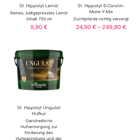
St. Hippolyt Leinöl
St. Hippolyt ß-Carotin-
Mare-Y-Mix
Reines, kaltgepresstes Leinöl
Inhalt 750 ml
Zuchtpferde richtig versorgt
Preis
9,80
€
34,90
€
–
249,80
€
34,9
bis
249,
St. Hippolyt Ungulat
Hufkur
Ganzheitliche
Hufversorgung zur
Förderung des
Hufwachstums und der