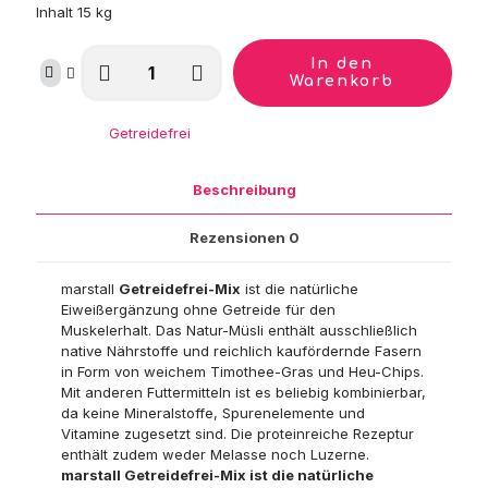
Inhalt 15 kg
marstall
In den
Getreidefrei-
Warenkorb
Mix
Menge
Kategorie:
Getreidefrei
Beschreibung
Rezensionen
0
marstall
Getreidefrei-Mix
ist die natürliche
Eiweißergänzung ohne Getreide für den
Muskelerhalt. Das Natur-Müsli enthält ausschließlich
native Nährstoffe und reichlich kaufördernde Fasern
in Form von weichem Timothee-Gras und Heu-Chips.
Mit anderen Futtermitteln ist es beliebig kombinierbar,
da keine Mineralstoffe, Spurenelemente und
Vitamine zugesetzt sind. Die proteinreiche Rezeptur
enthält zudem weder Melasse noch Luzerne.
marstall Getreidefrei-Mix ist die natürliche