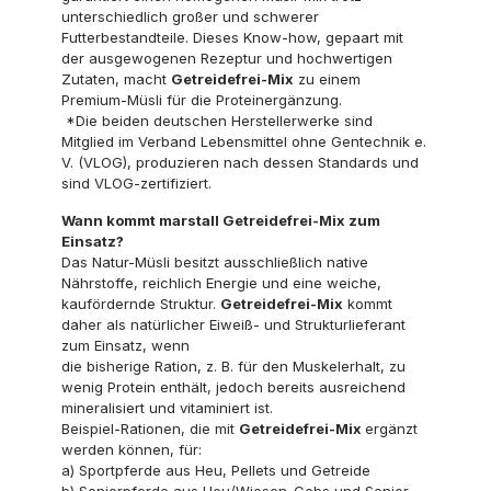
unterschiedlich großer und schwerer
Futterbestandteile. Dieses Know-how, gepaart mit
der ausgewogenen Rezeptur und hochwertigen
Zutaten, macht
Getreidefrei-Mix
zu einem
Premium-Müsli für die Proteinergänzung.
*Die beiden deutschen Herstellerwerke sind
Mitglied im Verband Lebensmittel ohne Gentechnik e.
V. (VLOG), produzieren nach dessen Standards und
sind VLOG-zertifiziert.
Wann kommt marstall Getreidefrei-Mix zum
Einsatz?
Das Natur-Müsli besitzt ausschließlich native
Nährstoffe, reichlich Energie und eine weiche,
kaufördernde Struktur.
Getreidefrei-Mix
kommt
daher als natürlicher Eiweiß- und Strukturlieferant
zum Einsatz, wenn
die bisherige Ration, z. B. für den Muskelerhalt, zu
wenig Protein enthält, jedoch bereits ausreichend
mineralisiert und vitaminiert ist.
Beispiel-Rationen, die mit
Getreidefrei-Mix
ergänzt
werden können, für:
a) Sportpferde aus Heu, Pellets und Getreide