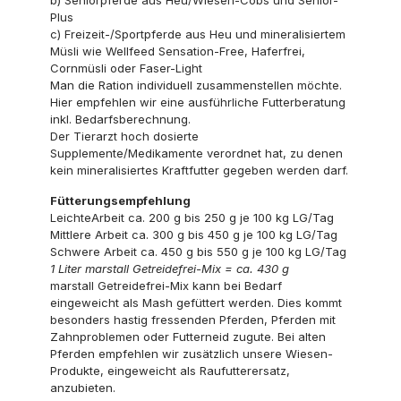
b) Seniorpferde aus Heu/Wiesen-Cobs und Senior-
Plus
c) Freizeit-/Sportpferde aus Heu und mineralisiertem
Müsli wie Wellfeed Sensation-Free, Haferfrei,
Cornmüsli oder Faser-Light
Man die Ration individuell zusammenstellen möchte.
Hier empfehlen wir eine ausführliche Futterberatung
inkl. Bedarfsberechnung.
Der Tierarzt hoch dosierte
Supplemente/Medikamente verordnet hat, zu denen
kein mineralisiertes Kraftfutter gegeben werden darf.
Fütterungsempfehlung
LeichteArbeit ca. 200 g bis 250 g je 100 kg LG/Tag
Mittlere Arbeit ca. 300 g bis 450 g je 100 kg LG/Tag
Schwere Arbeit ca. 450 g bis 550 g je 100 kg LG/Tag
1 Liter marstall Getreidefrei-Mix = ca. 430 g
marstall Getreidefrei-Mix kann bei Bedarf
eingeweicht als Mash gefüttert werden. Dies kommt
besonders hastig fressenden Pferden, Pferden mit
Zahnproblemen oder Futterneid zugute. Bei alten
Pferden empfehlen wir zusätzlich unsere Wiesen-
Produkte, eingeweicht als Raufutterersatz,
anzubieten.