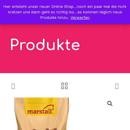
0
Hier entsteht unser neuer Online Shop....noch ein paar mal die Hufe
Hier entsteht unser neuer Online Shop....noch ein paar mal die Hufe
0,00 €
kratzen und dann geht es richtig los....es kommen täglich neue
kratzen und dann geht es richtig los....es kommen täglich neue
Produkte hinzu..
Produkte hinzu..
Verwerfen
Verwerfen
Produkte