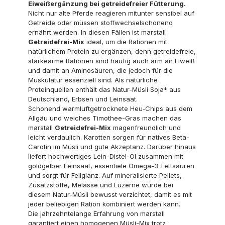
Eiweißergänzung bei getreidefreier Fütterung.
Nicht nur alte Pferde reagieren mitunter sensibel auf
Getreide oder müssen stoffwechselschonend
ernährt werden. In diesen Fällen ist marstall
Getreidefrei-Mix
ideal, um die Rationen mit
natürlichem Protein zu ergänzen, denn getreidefreie,
stärkearme Rationen sind häufig auch arm an Eiweiß
und damit an Aminosäuren, die jedoch für die
Muskulatur essenziell sind. Als natürliche
Proteinquellen enthält das Natur-Müsli Soja* aus
Deutschland, Erbsen und Leinsaat.
Schonend warmluftgetrocknete Heu-Chips aus dem
Allgäu und weiches Timothee-Gras machen das
marstall
Getreidefrei-Mix
magenfreundlich und
leicht verdaulich. Karotten sorgen für natives Beta-
Carotin im Müsli und gute Akzeptanz. Darüber hinaus
liefert hochwertiges Lein-Distel-Öl zusammen mit
goldgelber Leinsaat, essentiele Omega-3-Fettsäuren
und sorgt für Fellglanz. Auf mineralisierte Pellets,
Zusatzstoffe, Melasse und Luzerne wurde bei
diesem Natur-Müsli bewusst verzichtet, damit es mit
jeder beliebigen Ration kombiniert werden kann.
Die jahrzehntelange Erfahrung von marstall
garantiert einen homogenen Müsli-Mix trotz