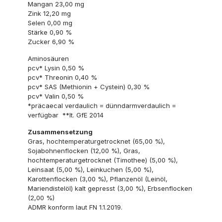
Mangan 23,00 mg
Zink 12,20 mg
Selen 0,00 mg
Stärke 0,90 %
Zucker 6,90 %
Aminosäuren
pcv* Lysin 0,50 %
pcv* Threonin 0,40 %
pcv* SAS (Methionin + Cystein) 0,30 %
pcv* Valin 0,50 %
*präcaecal verdaulich = dünndarmverdaulich =
verfügbar **lt. GfE 2014
Zusammensetzung
Gras, hochtemperaturgetrocknet (65,00 %),
Sojabohnenflocken (12,00 %), Gras,
hochtemperaturgetrocknet (Timothee) (5,00 %),
Leinsaat (5,00 %), Leinkuchen (5,00 %),
Karottenflocken (3,00 %), Pflanzenöl (Leinöl,
Mariendistelöl) kalt gepresst (3,00 %), Erbsenflocken
(2,00 %)
ADMR konform laut FN 1.1.2019.