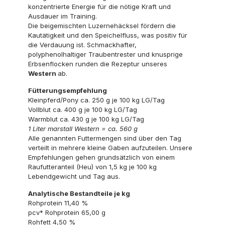
konzentrierte Energie für die nötige Kraft und
Ausdauer im Training.
Die beigemischten Luzernehäcksel fördern die
Kautätigkeit und den Speichelfluss, was positiv für
die Verdauung ist. Schmackhafter,
polyphenolhaltiger Traubentrester und knusprige
Erbsenflocken runden die Rezeptur unseres
Western
ab.
Fütterungsempfehlung
Kleinpferd/Pony ca. 250 g je 100 kg LG/Tag
Vollblut ca. 400 g je 100 kg LG/Tag
Warmblut ca. 430 g je 100 kg LG/Tag
1 Liter marstall Western = ca. 560 g
Alle genannten Futtermengen sind über den Tag
verteilt in mehrere kleine Gaben aufzuteilen. Unsere
Empfehlungen gehen grundsätzlich von einem
Raufutteranteil (Heu) von 1,5 kg je 100 kg
Lebendgewicht und Tag aus.
Analytische Bestandteile je kg
Rohprotein 11,40 %
pcv* Rohprotein 65,00 g
Rohfett 4,50 %