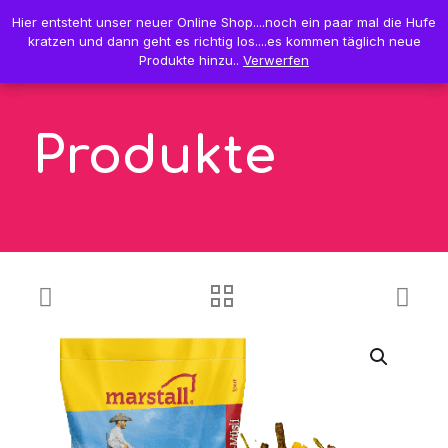
0
Hier entsteht unser neuer Online Shop....noch ein paar mal die Hufe
Hier entsteht unser neuer Online Shop....noch ein paar mal die Hufe
0,00 €
kratzen und dann geht es richtig los....es kommen täglich neue
kratzen und dann geht es richtig los....es kommen täglich neue
Produkte hinzu..
Produkte hinzu..
Verwerfen
Verwerfen
Produkte