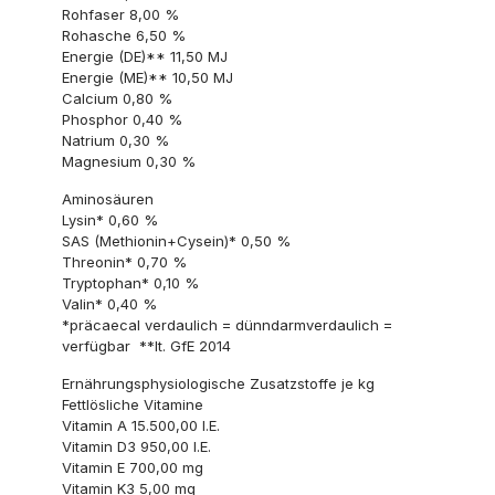
Rohfaser 8,00 %
Rohasche 6,50 %
Energie (DE)** 11,50 MJ
Energie (ME)** 10,50 MJ
Calcium 0,80 %
Phosphor 0,40 %
Natrium 0,30 %
Magnesium 0,30 %
Aminosäuren
Lysin* 0,60 %
SAS (Methionin+Cysein)* 0,50 %
Threonin* 0,70 %
Tryptophan* 0,10 %
Valin* 0,40 %
*präcaecal verdaulich = dünndarmverdaulich =
verfügbar **lt. GfE 2014
Ernährungsphysiologische Zusatzstoffe je kg
Fettlösliche Vitamine
Vitamin A 15.500,00 I.E.
Vitamin D3 950,00 I.E.
Vitamin E 700,00 mg
Vitamin K3 5,00 mg