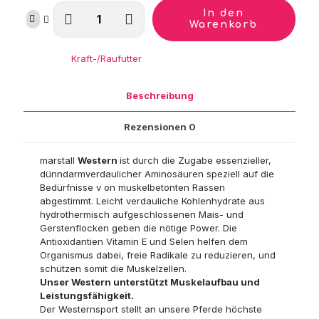
marstall
In den
Western
Warenkorb
Menge
Kategorie:
Kraft-/Raufutter
Beschreibung
Rezensionen
0
marstall
Western
ist durch die Zugabe essenzieller,
dünndarmverdaulicher Aminosäuren speziell auf die
Bedürfnisse v on muskelbetonten Rassen
abgestimmt. Leicht verdauliche Kohlenhydrate aus
hydrothermisch aufgeschlossenen Mais- und
Gerstenflocken geben die nötige Power. Die
Antioxidantien Vitamin E und Selen helfen dem
Organismus dabei, freie Radikale zu reduzieren, und
schützen somit die Muskelzellen.
Unser Western unterstützt Muskelaufbau und
Leistungsfähigkeit.
Der Westernsport stellt an unsere Pferde höchste