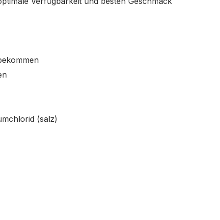
 optimale Verfügbarkeit und besten Geschmack
er bekommen
en
mchlorid (salz)