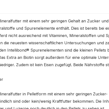
 Mineralfutter mit einem sehr geringen Gehalt an Zucker und 
alstoffe und Spurenelemente enthält. Dies ist bereits bei ei
Pferd nicht ausreichend mit Vitaminen, Mineralstoffen und
n die neuesten wissenschaftlichen Untersuchungen und z
en Intellibond® Spurenelementen sind die kleinen Pellets
Das Extra an Biotin sorgt außerdem für eine optimale Unte
iedriger. Zudem ist kein Eisen zugefügt. Beide Nährstoffe 
er
 Mineralfutter in Pelletform mit einem sehr geringen Zucker
indlich sind oder kein/wenig Kraftfutter bekommen. Die Inh
as und Luzerne noch deutlich in den Pellets zu sehen ist.