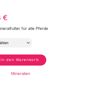
Preisspanne:
8
€
28,00 €
neralfutter für alle Pferde
bis
67,78 €
In den Warenkorb
gorie:
Mineralien