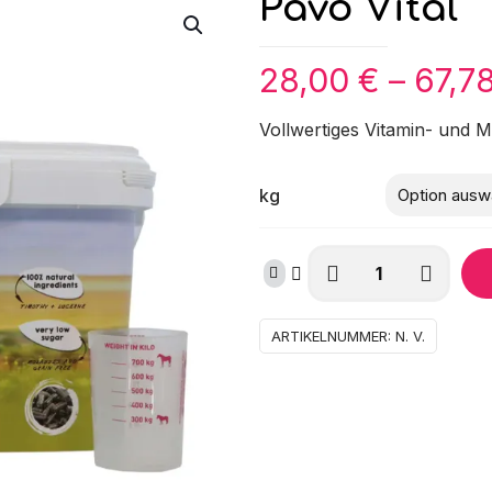
Pavo Vital
28,00
€
–
67,7
Vollwertiges Vitamin- und Mi
kg
Pavo
Vital
Menge
Kate
ARTIKELNUMMER:
N. V.