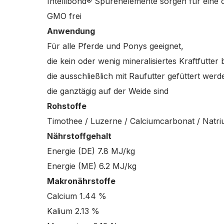
Intellibond® Spurenelemente sorgen für eine
GMO frei
Anwendung
Für alle Pferde und Ponys geeignet,
die kein oder wenig mineralisiertes Kraftfutt
die ausschließlich mit Raufutter gefüttert werd
die ganztägig auf der Weide sind
Rohstoffe
Timothee / Luzerne / Calciumcarbonat / Natriu
Nährstoffgehalt
Energie (DE) 7.8 MJ/kg
Energie (ME) 6.2 MJ/kg
Makronährstoffe
Calcium 1.44 %
Kalium 2.13 %