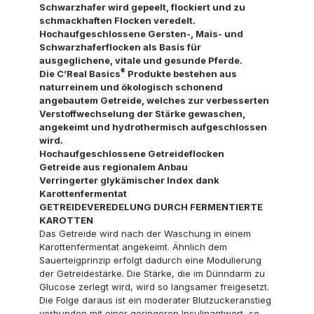
Schwarzhafer wird gepeelt, flockiert und zu
schmackhaften Flocken veredelt.
Hochaufgeschlossene Gersten-, Mais- und
Schwarzhaferflocken als Basis für
ausgeglichene, vitale und gesunde Pferde.
®
Die C’Real Basics
Produkte bestehen aus
naturreinem und ökologisch schonend
angebautem Getreide, welches zur verbesserten
Verstoffwechselung der Stärke gewaschen,
angekeimt und hydrothermisch aufgeschlossen
wird.
Hochaufgeschlossene Getreideflocken
Getreide aus regionalem Anbau
Verringerter glykämischer Index dank
Karottenfermentat
GETREIDEVEREDELUNG DURCH FERMENTIERTE
KAROTTEN
Das Getreide wird nach der Waschung in einem
Karottenfermentat angekeimt. Ähnlich dem
Sauerteigprinzip erfolgt dadurch eine Modulierung
der Getreidestärke. Die Stärke, die im Dünndarm zu
Glucose zerlegt wird, wird so langsamer freigesetzt.
Die Folge daraus ist ein moderater Blutzuckeranstieg
verbunden mit einer geringeren Insulinantwort, so