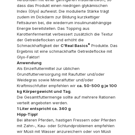
dass das Produkt einen niedrigen glykämischen
Index (Glyx) aufweist. Die modulierte Stärke trägt
zudem im Dickdarm zur Bildung kurzkettiger
Fettsäuren bei, die wiederrum insulinunabhängige
Energie bereitstellen. Das Topping aus
Karottenfermentat verbessert zusätzlich die Textur
der Getreideflocken und erhöht die
®
Schmackhaftigkeit der
C’Real Basics
Produkte. Das
Ergebnis ist eine schmackhafte Getreideflocke mit
Glyx-Faktor!
Anwendung
Als Einzelfuttermittel zur üblichen
Grundfutterversorgung mit Raufutter und/oder
Weidegras sowie Mineralfutter und/oder
Kraftmischfutter empfehlen wir
ca. 50-500 g je 100
kg Körpergewicht und Tag
.
Die Gesamtfuttermenge sollte auf mehrere Rationen
verteilt angeboten werden.
1 Liter entspricht ca. 340 g
Hipp-Tipp!
Bei älteren Pferden, hastigen Fressern oder Pferden
mit Zahn-, Kau- oder Schlundproblemen empfehlen
wir Müsli mit Wasser anzureichern oder von Müsli