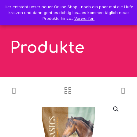
0
Hier entsteht unser neuer Online Shop....noch ein paar mal die Hufe
Hier entsteht unser neuer Online Shop....noch ein paar mal die Hufe
0,00 €
kratzen und dann geht es richtig los....es kommen täglich neue
kratzen und dann geht es richtig los....es kommen täglich neue
Produkte hinzu..
Produkte hinzu..
Verwerfen
Verwerfen
Produkte