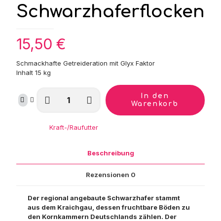
Schwarzhaferflocken
15,50
€
Schmackhafte Getreideration mit Glyx Faktor
Inhalt 15 kg
St.
In den
Hippolyt
Warenkorb
C'Real
Basics
Kategorie:
Kraft-/Raufutter
Schwarzhaferflocken
Menge
Beschreibung
Rezensionen
0
Der regional angebaute Schwarzhafer stammt
aus dem Kraichgau, dessen fruchtbare Böden zu
den Kornkammern Deutschlands zählen. Der