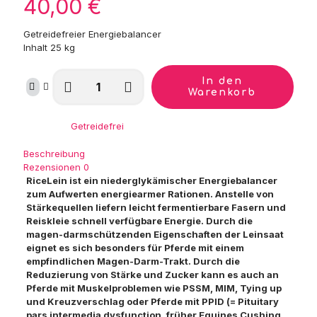
40,00
€
Getreidefreier Energiebalancer
Inhalt 25 kg
St.
In den
Hippolyt
Warenkorb
RiceLein
Menge
Kategorie:
Getreidefrei
Beschreibung
Rezensionen
0
RiceLein ist ein niederglykämischer Energiebalancer
zum Aufwerten energiearmer Rationen. Anstelle von
Stärkequellen liefern leicht fermentierbare Fasern und
Reiskleie schnell verfügbare Energie. Durch die
magen-darmschützenden Eigenschaften der Leinsaat
eignet es sich besonders für Pferde mit einem
empfindlichen Magen-Darm-Trakt. Durch die
Reduzierung von Stärke und Zucker kann es auch an
Pferde mit Muskelproblemen wie PSSM, MIM, Tying up
und Kreuzverschlag oder Pferde mit PPID (= Pituitary
pars intermedia dysfunction, früher Equines Cushing