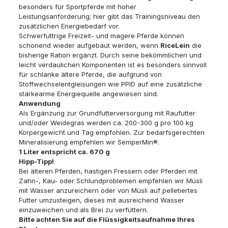
besonders für Sportpferde mit hoher
Leistungsanforderung; hier gibt das Trainingsniveau den
zusätzlichen Energiebedarf vor.
Schwerfuttrige Freizeit- und magere Pferde können
schonend wieder aufgebaut werden, wenn
RiceLein
die
bisherige Ration ergänzt. Durch seine bekömmlichen und
leicht verdaulichen Komponenten ist es besonders sinnvoll
für schlanke ältere Pferde, die aufgrund von
Stoffwechselentgleisungen wie PPID auf eine zusätzliche
stärkearme Energiequelle angewiesen sind.
Anwendung
Als Ergänzung zur Grundfutterversorgung mit Raufutter
und/oder Weidegras werden ca. 200-300 g pro 100 kg
Körpergewicht und Tag empfohlen. Zur bedarfsgerechten
Mineralisierung empfehlen wir SemperMin®.
1 Liter entspricht ca. 670 g
Hipp-Tipp!
Bei älteren Pferden, hastigen Fressern oder Pferden mit
Zahn-, Kau- oder Schlundproblemen empfehlen wir Müsli
mit Wasser anzureichern oder von Müsli auf pelletiertes
Futter umzusteigen, dieses mit ausreichend Wasser
einzuweichen und als Brei zu verfüttern.
Bitte achten Sie auf die Flüssigkeitsaufnahme Ihres