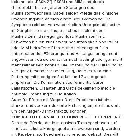
bekannt als „PSSM2“). PSSM und MIM sind durch
Gendefekte hervorgerufene Störungen des
Muskelstoffwechsels. Dabei zeigen Pferde das klinische
Erscheinungsbild ähnlich einem Kreuzverschlag. Die
Symptome reichen von wiederholten Unregelmäßigkeiten
im Gangbild (ohne orthopädisches Problem) über
Muskelzittern, Bewegungsunlust, Muskelsteifheit,
Schwitzen bis hin zur Bewegungsunfähigkeit. Von PSSM
oder MIM betroffene Pferde sind unbedingt auf ein
entsprechendes Fütterungs- und Haltungsmanagement
angewiesen, da sie sonst nur noch bedingt oder gar nicht
mehr reitbar sein können. Die Umstellung der Fütterung ist
von ganz besonderer Bedeutung, denn es wird eine
Fütterung mit niedrigem Stärke- und Zuckergehalt
empfohlen. Die Kombination aus fermentierbaren
Ballaststoffen, Ölsaaten und Getreidekeimen bietet die
optimale Ergänzung zur Heuration.
Auch für Pferde mit Magen-Darm-Problemen ist eine
stärke- und zuckerreduzierte Fütterung empfehlenswert,
um den Magen-Darm-Trakt zu schonen.
ZUM AUFFÜTTERN ALLER SCHWERFUTTRIGEN PFERDE
Gesunde Pferde, die in intensiven Trainingsphasen auf
eine zusätzliche Energiequelle angewiesen sind, werden
mit
RiceLein
stoffwechselschonend aufgebaut. Dies gilt