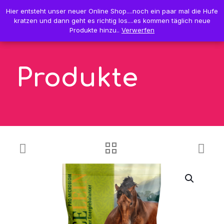
0
Hier entsteht unser neuer Online Shop....noch ein paar mal die Hufe
Hier entsteht unser neuer Online Shop....noch ein paar mal die Hufe
0,00 €
kratzen und dann geht es richtig los....es kommen täglich neue
kratzen und dann geht es richtig los....es kommen täglich neue
Produkte hinzu..
Produkte hinzu..
Verwerfen
Verwerfen
Produkte