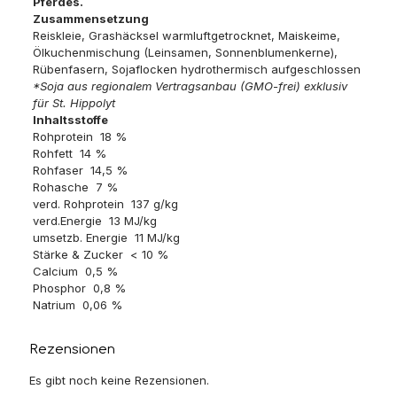
Pferdes.
Zusammensetzung
Reiskleie, Grashäcksel warmluftgetrocknet, Maiskeime,
Ölkuchenmischung (Leinsamen, Sonnenblumenkerne),
Rübenfasern, Sojaflocken hydrothermisch aufgeschlossen
*Soja aus regionalem Vertragsanbau (GMO-frei) exklusiv
für St. Hippolyt
Inhaltsstoffe
Rohprotein 18 %
Rohfett 14 %
Rohfaser 14,5 %
Rohasche 7 %
verd. Rohprotein 137 g/kg
verd.Energie 13 MJ/kg
umsetzb. Energie 11 MJ/kg
Stärke & Zucker < 10 %
Calcium 0,5 %
Phosphor 0,8 %
Natrium 0,06 %
Rezensionen
Es gibt noch keine Rezensionen.