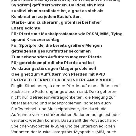
Syndrom) gefüttert werden. Da RiceLein nicht
zusätzlich mineralisiert ist, eignet es sich als
Kombination zu jedem Basisfutter.
Stärke- und zuckerarm, glutenfrei bei hoher
Energiedichte
Für Pferde mit Muskelproblemen wie PSSM, MIM, Tying
up und Kreuzverschlag
Für Sportpferde, die bereits größere Mengen
getreidehaltiges Kraftfutter bekommen
Zum schonenden Auffüttern magerer Pferde
Für getreideempfindliche Pferde und bei
Verdauungsstörungen (Magenprobleme!)
Geeignet zum Auffüttern von Pferden mit PPID
ENERGIELIEFERANT FÜR BESONDERE ANSPRÜCHE
Es gibt Situationen, in denen Pferde auf eine stärke- und
zuckerarme Fütterung angewiesen sind. Dazu gehören
nicht nur Getreideunverträglichkeiten, die Neigung zur
Übersäuerung und Magenproblemen, sondern auch
Stoffwechsel- und Muskelprobleme, die durch die
Aufnahme von zu stärkereichen Rationen ausgelöst oder
verstärkt werden können. Dazu zählt die Polysaccharid-
Speicher-Myopathie (PSSM) und die unterschiedlichen
Varianten der Muskel-Integritäts-Myopathie (MIM, auch