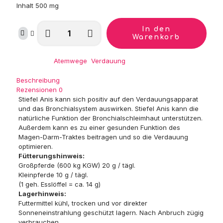
Inhalt 500 mg
Stiefel
In den
Anis,
Warenkorb
ganze
Samen
Kategorien:
Atemwege
,
Verdauung
Menge
Beschreibung
Rezensionen
0
Stiefel Anis kann sich positiv auf den Verdauungsapparat
und das Bronchialsystem auswirken. Stiefel Anis kann die
natürliche Funktion der Bronchialschleimhaut unterstützen.
Außerdem kann es zu einer gesunden Funktion des
Magen-Darm-Traktes beitragen und so die Verdauung
optimieren.
Fütterungshinweis:
Großpferde (600 kg KGW) 20 g / tägl.
Kleinpferde 10 g / tägl.
(1 geh. Esslöffel = ca. 14 g)
Lagerhinweis:
Futtermittel kühl, trocken und vor direkter
Sonneneinstrahlung geschützt lagern. Nach Anbruch zügig
verbrauchen.