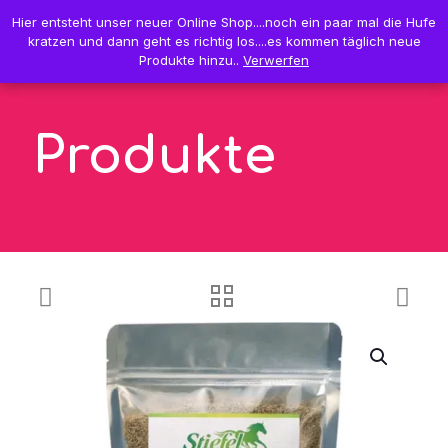
0
Hier entsteht unser neuer Online Shop....noch ein paar mal die Hufe
Hier entsteht unser neuer Online Shop....noch ein paar mal die Hufe
0,00 €
kratzen und dann geht es richtig los....es kommen täglich neue
kratzen und dann geht es richtig los....es kommen täglich neue
Produkte hinzu..
Produkte hinzu..
Verwerfen
Verwerfen
Produkte