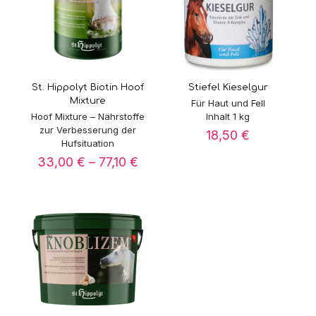
St. Hippolyt Biotin Hoof
Stiefel Kieselgur
Mixture
Für Haut und Fell
Hoof Mixture – Nährstoffe
Inhalt 1 kg
zur Verbesserung der
18,50
€
Hufsituation
Preisspanne:
33,00
€
–
77,10
€
33,00 €
bis
77,10 €