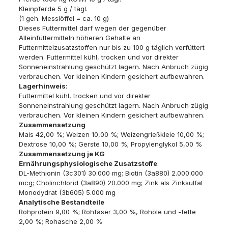
Kleinpferde 5 g / tägl.
(1 geh. Messlöffel = ca. 10 g)
Dieses Futtermittel darf wegen der gegenüber
Alleinfuttermitteln höheren Gehalte an
Futtermittelzusatzstoffen nur bis zu 100 g täglich verfüttert
werden. Futtermittel kühl, trocken und vor direkter
Sonneneinstrahlung geschützt lagern. Nach Anbruch zügig
verbrauchen. Vor kleinen Kindern gesichert aufbewahren.
Lagerhinweis
:
Futtermittel kühl, trocken und vor direkter
Sonneneinstrahlung geschützt lagern. Nach Anbruch zügig
verbrauchen. Vor kleinen Kindern gesichert aufbewahren.
Zusammensetzung
Mais 42,00 %; Weizen 10,00 %; Weizengrießkleie 10,00 %;
Dextrose 10,00 %; Gerste 10,00 %; Propylenglykol 5,00 %
Zusammensetzung je KG
Ernährungsphysiologische Zusatzstoffe
:
DL-Methionin (3c301) 30.000 mg; Biotin (3a880) 2.000.000
mcg; Cholinchlorid (3a890) 20.000 mg; Zink als Zinksulfat
Monodydrat (3b605) 5.000 mg
Analytische Bestandteile
Rohprotein 9,00 %; Rohfaser 3,00 %, Rohöle und -fette
2,00 %; Rohasche 2,00 %