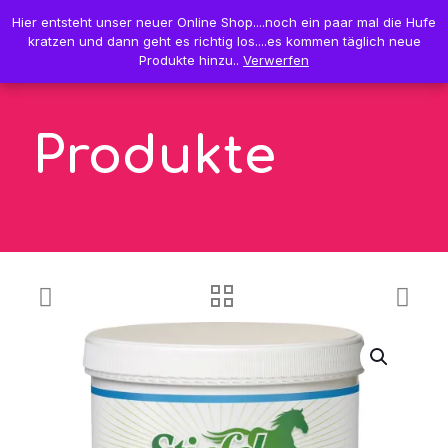
0
Hier entsteht unser neuer Online Shop....noch ein paar mal die Hufe
Hier entsteht unser neuer Online Shop....noch ein paar mal die Hufe
0,00 €
kratzen und dann geht es richtig los....es kommen täglich neue
kratzen und dann geht es richtig los....es kommen täglich neue
Produkte hinzu..
Produkte hinzu..
Verwerfen
Verwerfen
Produkte