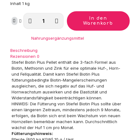
Inhalt 1 kg
Stiefel
In den
Biotin
Warenkorb
Plus
Pellet
Kategorie:
Nahrungsergänzungsmittel
Menge
Beschreibung
Rezensionen
0
Stiefel Biotin Plus Pellet enthält die 3-fach Formel aus
Biotin, Methionin und Zink für eine optimale Huf-, Horn-
und Fellqualität. Damit kann Stiefel Biotin Plus
fütterungsbedingte Biotin-Mangelerscheinungen
ausgleichen, die sich negativ auf das Huf- und
Hornwachstum auswirken und die Elastizität und
Widerstandsfähigkeit beeinträchtigen können.
HINWEIS: Die Fütterung von Stiefel Biotin Plus sollte über
einen längeren Zeitraum, mindestens jedoch 9 Monate,
erfolgen, da Biotin sich erst beim Wachstum von neuen
Hornzellen bemerkbar machen kann. Durchschnittlich
wächst der Huf 1 cm pro Monat.
Fütterungshinweis:
Pferde (600 kg KGW) 10 g / tägl.