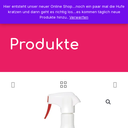
0
Hier entsteht unser neuer Online Shop....noch ein paar mal die Hufe
Hier entsteht unser neuer Online Shop....noch ein paar mal die Hufe
0,00 €
kratzen und dann geht es richtig los....es kommen täglich neue
kratzen und dann geht es richtig los....es kommen täglich neue
Produkte hinzu..
Produkte hinzu..
Verwerfen
Verwerfen
Produkte