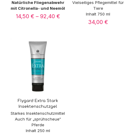
Natürliche Fliegenabwehr
Vielseitiges Pflegemittel für
mit Citronella- und Neemöl
Tiere
Inhalt 750 ml
Preisspanne:
14,50
€
–
92,40
€
14,50 €
34,00
€
bis
92,40 €
Flygard Extra Stark
Insektenschutzgel
Starkes Insektenschutzmittel
Auch für „sprühscheue“
Pferde
Inhalt 250 ml