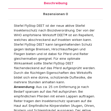
Beschreibung
Rezensionen
0
Stiefel FlyStop DEET ist der neue aktive Stiefel
Insektenschutz nach Biozidverordnung. Der von der
WHO empfohlene Wirkstoff DEET® ist ein Repellent,
welches abschreckend auf Insekten wirken kann.
Stiefel FlyStop DEET kann langanhaltenden Schutz
gegen lästige Bremsen, Hirschlausfliegen und
Fliegen bieten und ist dabei für Pferd und Reiter
gleichermaßen geeignet. Für eine optimale
Wirksamkeit sollte Stiefel FlyStop DEET
flächendeckend auf das Pferd aufgesprüht werden.
Durch die flüchtigen Eigenschaften des Wirkstoffs
bildet sich eine dünne, schützende Duftwolke, die
mehrere Stunden anhalten kann.
Anwendung:
Aus ca. 25 cm Entfernung je nach
Bedarf sparsam auf das Fell aufsprühen. Bei
empfindlichen Pferden mit einem Lappen auftragen.
Reiter tragen den Insektenschutz sparsam auf die
Haut auf. Empfindliche Körperstellen (Augen, Ohren,
Nüstern und Schleimhäute) aussparen. Der aktive