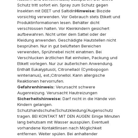
Schutz tritt sofort ein. Spray zum Schutz gegen
Insekten mit DEET und Saltidin
Hinweise:
Biozide
vorsichtig verwenden. Vor Gebrauch stets Etikett und
Produktinformationen lesen. Behälter dicht
verschlossen halten. Vor Kleinkindern gesichert
aufbewahren. Nicht unter dem Sattel oder der
Kleidung anwenden. Geschädigte Hautstellen nicht
besprühen. Nur in gut belüfteten Bereichen
verwenden, Sprühnebel nicht einatmen. Bei
Verschlucken ärztlichen Rat einholen, Packung und
Etikett vorlegen. Nur zur äußerlichen Anwendung.
Enthält Eukalyptusöl, Citronellaöl (Cymbopogon
winterianus), ext.;Citronellol. Kann allergische
Reaktionen hervorrufen.
Gefahrenhinweis:
Verursacht schwere
Augenreizung. Verursacht Hautreizungen
Sicherheitshinweise:
Darf nicht in die Hände von
Kindern gelangen.
Schutzhandschuhe/Schutzkleidung/Augenschutz
tragen. BEI KONTAKT MIT DEN AUGEN: Einige Minuten
lang behutsam mit Wasser ausspülen. Eventuell
vorhandene Kontaktlinsen nach Möglichkeit
entfernen. Weiter spülen. Bei anhaltender