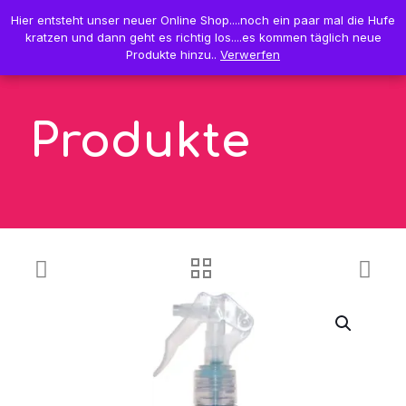
0
Hier entsteht unser neuer Online Shop....noch ein paar mal die Hufe
Hier entsteht unser neuer Online Shop....noch ein paar mal die Hufe
0,00 €
kratzen und dann geht es richtig los....es kommen täglich neue
kratzen und dann geht es richtig los....es kommen täglich neue
Produkte hinzu..
Produkte hinzu..
Verwerfen
Verwerfen
Produkte