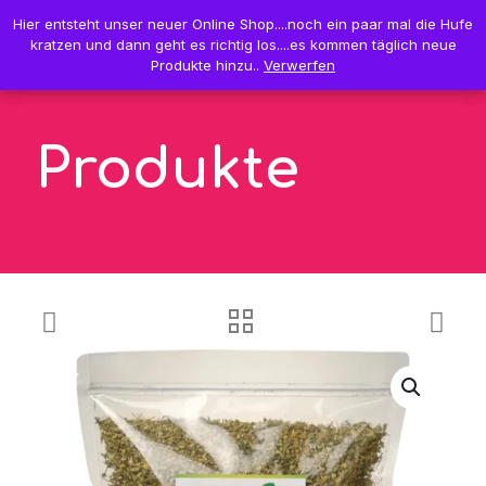
0
Hier entsteht unser neuer Online Shop....noch ein paar mal die Hufe
Hier entsteht unser neuer Online Shop....noch ein paar mal die Hufe
0,00 €
kratzen und dann geht es richtig los....es kommen täglich neue
kratzen und dann geht es richtig los....es kommen täglich neue
Produkte hinzu..
Produkte hinzu..
Verwerfen
Verwerfen
Produkte