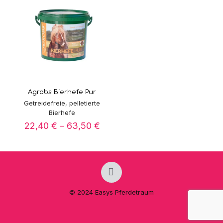
Agrobs Bierhefe Pur
Getreidefreie, pelletierte
Bierhefe
Preisspanne:
22,40
€
–
63,50
€
22,40 €
bis
63,50 €
© 2024 Easys Pferdetraum