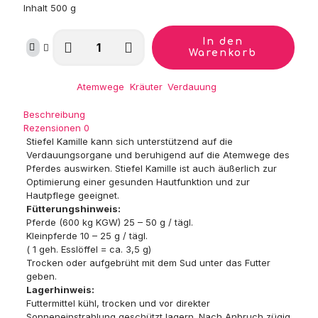
Inhalt 500 g
Stiefel
In den
Kamille,
Warenkorb
ganze
Blüten
Kategorien:
Atemwege
,
Kräuter
,
Verdauung
Menge
Beschreibung
Rezensionen
0
Stiefel Kamille kann sich unterstützend auf die
Verdauungsorgane und beruhigend auf die Atemwege des
Pferdes auswirken. Stiefel Kamille ist auch äußerlich zur
Optimierung einer gesunden Hautfunktion und zur
Hautpflege geeignet.
Fütterungshinweis:
Pferde (600 kg KGW) 25 – 50 g / tägl.
Kleinpferde 10 – 25 g / tägl.
( 1 geh. Esslöffel = ca. 3,5 g)
Trocken oder aufgebrüht mit dem Sud unter das Futter
geben.
Lagerhinweis:
Futtermittel kühl, trocken und vor direkter
Sonneneinstrahlung geschützt lagern. Nach Anbruch zügig