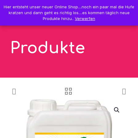
0
Hier entsteht unser neuer Online Shop....noch ein paar mal die Hufe
Hier entsteht unser neuer Online Shop....noch ein paar mal die Hufe
0,00 €
kratzen und dann geht es richtig los....es kommen täglich neue
kratzen und dann geht es richtig los....es kommen täglich neue
Produkte hinzu..
Produkte hinzu..
Verwerfen
Verwerfen
Produkte