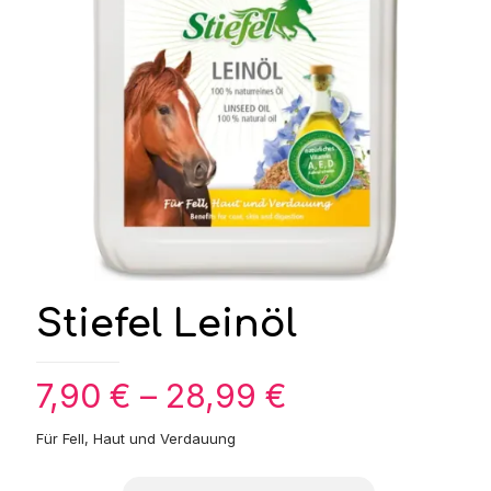
Stiefel Leinöl
Preisspanne:
7,90
€
–
28,99
€
7,90 €
Für Fell, Haut und Verdauung
bis