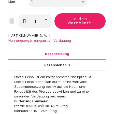
28,99 €
Liter
Stiefel
In den
Leinöl
Warenkorb
Menge
ARTIKELNUMMER:
N. V.
Kategorien:
Nahrungsergänzungsmittel
,
Verdauung
Beschreibung
Rezensionen
0
Stiefel Leinöl ist ein kaltgepresstes Naturprodukt.
Stiefel Leinöl kann sich durch seine wertvolle
Zusammensetzung positiv auf die Haut- und
Fellqualität des Pferdes auswirken und zu einer
gesunden Verdauung beitragen.
Fütterungshinweis:
Pferde (600 KGW): 30-45 ml / tägl.
Kleinpferde 15 – 25ml / tägl.