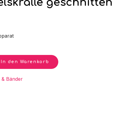
elskralle geschnitten
pparat
In den Warenkorb
 & Bänder