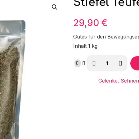
Stiefel Teuf
29,90
€
Gutes für den Bewegungsa
Inhalt 1 kg
Stiefel
Teufelskralle
geschnitten
Kategorie:
Gelenke, Sehnen
Menge