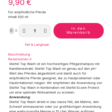
9,90
€
Für empfindliche Pferde
Inhalt 500 ml
Stiefel
In den
Top
Warenkorb
Wash
Menge
Kategorie:
Fell & Langhaar
Beschreibung
Rezensionen
0
Stiefel Top Wash ist ein hochwertiges Pflegeshampoo mit
Kamillenextrakt. Stiefel Top Wash ist genau auf den pH-
Wert des Pferdes abgestimmt und damit auch für
empfindliche Pferde geeignet, die zu Hautproblemen oder
Hautirritationen neigen. Wir empfehlen die Anwendung von
Stiefel Top Wash in Kombination mit Stiefel Eczem Protect
um eine optimale Wirksamkeit zu erzielen.
Anwendung:
Stiefel Top Wash direkt in das nasse Fell, die Mähne, den
Schweif einmassieren oder zur großflächigen Anwendung
eine walnussgroße Menge in 10 Liter Wasser auflösen.