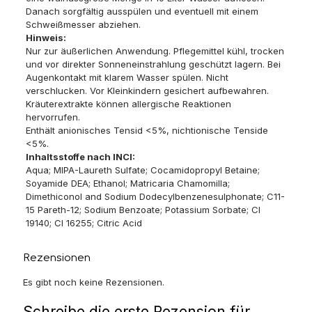
Danach sorgfältig ausspülen und eventuell mit einem
Schweißmesser abziehen.
Hinweis:
Nur zur äußerlichen Anwendung. Pflegemittel kühl, trocken
und vor direkter Sonneneinstrahlung geschützt lagern. Bei
Augenkontakt mit klarem Wasser spülen. Nicht
verschlucken. Vor Kleinkindern gesichert aufbewahren.
Kräuterextrakte können allergische Reaktionen
hervorrufen.
Enthält anionisches Tensid <5%, nichtionische Tenside
<5%.
Inhaltsstoffe nach INCI:
Aqua; MIPA-Laureth Sulfate; Cocamidopropyl Betaine;
Soyamide DEA; Ethanol; Matricaria Chamomilla;
Dimethiconol and Sodium Dodecylbenzenesulphonate; C11-
15 Pareth-12; Sodium Benzoate; Potassium Sorbate; CI
19140; CI 16255; Citric Acid
Rezensionen
Es gibt noch keine Rezensionen.
Schreibe die erste Rezension für