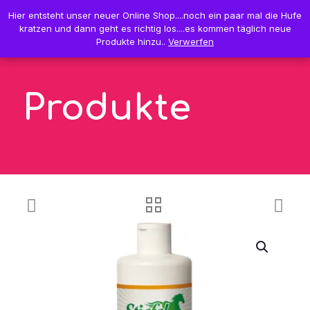
0
Hier entsteht unser neuer Online Shop....noch ein paar mal die Hufe
Hier entsteht unser neuer Online Shop....noch ein paar mal die Hufe
0,00 €
kratzen und dann geht es richtig los....es kommen täglich neue
kratzen und dann geht es richtig los....es kommen täglich neue
Produkte hinzu..
Produkte hinzu..
Verwerfen
Verwerfen
Produkte