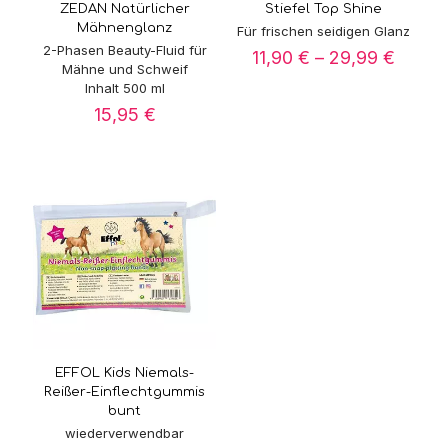
ZEDAN Natürlicher
Stiefel Top Shine
Mähnenglanz
Für frischen seidigen Glanz
2-Phasen Beauty-Fluid für
Preiss
11,90
€
–
29,99
€
Mähne und Schweif
11,90 
Inhalt 500 ml
bis
29,99
15,95
€
EFFOL Kids Niemals-
Reißer-Einflechtgummis
bunt
wiederverwendbar