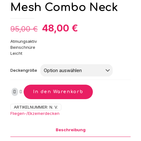
Mesh Combo Neck
Ursprünglicher
Aktueller
48,00
€
95,00
€
Preis
Preis
Atmungsaktiv
war:
ist:
Beinschnüre
95,00 €
48,00 €.
Leicht
Deckengröße
In den Warenkorb
ARTIKELNUMMER:
N. V.
Kategorie:
Fliegen-/Ekzemerdecken
Beschreibung