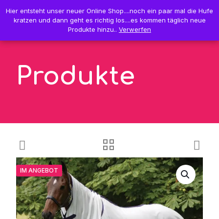
0
Hier entsteht unser neuer Online Shop....noch ein paar mal die Hufe
Hier entsteht unser neuer Online Shop....noch ein paar mal die Hufe
0,00 €
kratzen und dann geht es richtig los....es kommen täglich neue
kratzen und dann geht es richtig los....es kommen täglich neue
Produkte hinzu..
Produkte hinzu..
Verwerfen
Verwerfen
Produkte
IM ANGEBOT