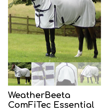
WeatherBeeta
ComFiTec Essential