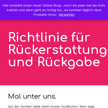
0
Hier entsteht unser neuer Online Shop....noch ein paar mal die Hufe
Hier entsteht unser neuer Online Shop....noch ein paar mal die Hufe
0,00 €
kratzen und dann geht es richtig los....es kommen täglich neue
kratzen und dann geht es richtig los....es kommen täglich neue
Produkte hinzu..
Produkte hinzu..
Verwerfen
Verwerfen
Richtlinie für
Rückerstattun
und Rückgabe
Mal unter uns.
Auf der rechten Seite steht sowas rechtliches. Aber egal,