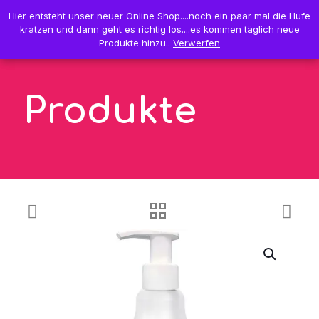
0
Hier entsteht unser neuer Online Shop....noch ein paar mal die Hufe
Hier entsteht unser neuer Online Shop....noch ein paar mal die Hufe
0,00 €
kratzen und dann geht es richtig los....es kommen täglich neue
kratzen und dann geht es richtig los....es kommen täglich neue
Produkte hinzu..
Produkte hinzu..
Verwerfen
Verwerfen
Produkte