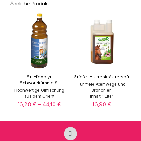
Ähnliche Produkte
St. Hippolyt
Stiefel Hustenkräutersaft
Schwarzkümmelöl
Für freie Atemwege und
Hochwertige Ölmischung
Bronchien
aus dem Orient
Inhalt 1 Liter
Preisspanne:
16,20
€
–
44,10
€
16,90
€
16,20 €
bis
44,10 €