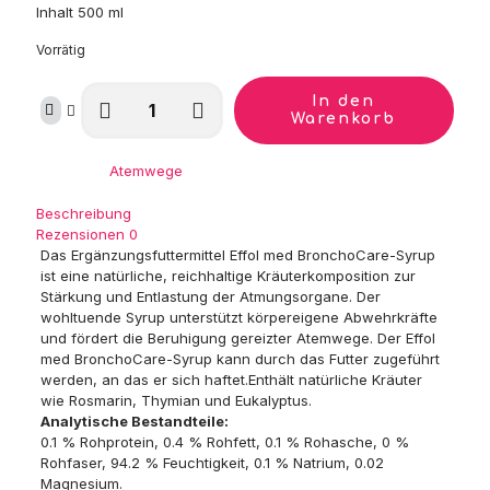
Inhalt 500 ml
Vorrätig
EFFOL
In den
med
Warenkorb
BronchoCare-
Syrup
Kategorie:
Atemwege
Menge
Beschreibung
Rezensionen
0
Das Ergänzungsfuttermittel Effol med BronchoCare-Syrup
ist eine natürliche, reichhaltige Kräuterkomposition zur
Stärkung und Entlastung der Atmungsorgane. Der
wohltuende Syrup unterstützt körpereigene Abwehrkräfte
und fördert die Beruhigung gereizter Atemwege. Der Effol
med BronchoCare-Syrup kann durch das Futter zugeführt
werden, an das er sich haftet.Enthält natürliche Kräuter
wie Rosmarin, Thymian und Eukalyptus.
Analytische Bestandteile:
0.1 % Rohprotein, 0.4 % Rohfett, 0.1 % Rohasche, 0 %
Rohfaser, 94.2 % Feuchtigkeit, 0.1 % Natrium, 0.02
Magnesium.