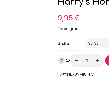
Harry’s Hor
9,95
€
Farbe grün
Größe
Harry's
Horse
Reitersocken
Kate
ARTIKELNUMMER:
N. V.
Bit
Menge