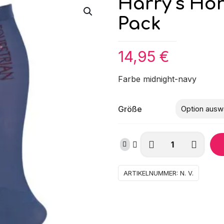
Harry‘s Ho
Pack
14,95
€
Farbe midnight-navy
Größe
Harry‘s
Horse
Showstrumpf
Kate
ARTIKELNUMMER:
N. V.
3er
Pack
Menge