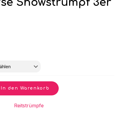
rse Showstrumpf 3er
In den Warenkorb
gorie:
Reitstrümpfe