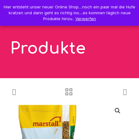
0
Hier entsteht unser neuer Online Shop....noch ein paar mal die Hufe
Hier entsteht unser neuer Online Shop....noch ein paar mal die Hufe
0,00 €
kratzen und dann geht es richtig los....es kommen täglich neue
kratzen und dann geht es richtig los....es kommen täglich neue
Produkte hinzu..
Produkte hinzu..
Verwerfen
Verwerfen
Produkte