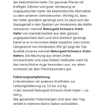
der bekömmliche Hafer. Für gesunde Pferde mit
kräftigen Zähnen und guter Verdauung ist
ungequetschter Hafer die bekömmlichste Alternative
zu allen anderen Getreidesorten. Wichtig ist, dass
der Hafer gründlich gereinigt wird. So lässt sich der
Staubgehalt in den Spelzen um mindestens die Hälfte
reduzieren. marstall
Naturgold Schwarz-Gold-
Hafer
von marstall besteht aus dem ganzen,
ungequetschten Korn und wird dreifach gereinigt.
Damit ist er in höchstem Maße staubfrei. Sein hohes
Litergewicht von mindestens 550 g/l zeigt die Top-
Qualität unseres marstall
Naturgold Schwarz-Gold-
Hafers
. Die Mischung aus einem Drittel
Schwarzhafer und zwei Dritteln Gelbhafer sieht für
das menschliche Auge besonders aus, vor allem
schmeckt sie dem Pferd besonders gut.
Fütterungsempfehlung
in Kombination mit anderem Kraftfutter zur
Leistungsfütterung ca. 1,0 bis 2,0 kg
1 Liter marstall Naturgold Schwarz-Gold-Hafer = ca.
590 g
Alle genannten Futtermengen sind über den Tag
verteilt in mehrere kleine Gaben aufzuteilen.