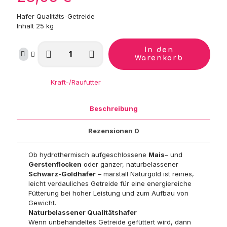
Hafer Qualitäts-Getreide
Inhalt 25 kg
marstall
In den
Naturgold
Warenkorb
Schwarz-
Gold-
Kategorie:
Kraft-/Raufutter
Hafer
(ganz)
Menge
Beschreibung
Rezensionen
0
Ob hydrothermisch aufgeschlossene
Mais
– und
Gerstenflocken
oder ganzer, naturbelassener
Schwarz-Goldhafer
– marstall Naturgold ist reines,
leicht verdauliches Getreide für eine energiereiche
Fütterung bei hoher Leistung und zum Aufbau von
Gewicht.
Naturbelassener Qualitätshafer
Wenn unbehandeltes Getreide gefüttert wird, dann