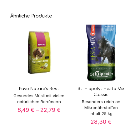
Ähnliche Produkte
Pavo Nature’s Best
St. Hippolyt Hesta Mix
Classic
Gesundes Müsli mit vielen
natürlichen Rohfasern
Besonders reich an
Mikronährstoffen
Preisspanne:
6,49
€
–
22,79
€
Inhalt 25 kg
6,49 €
bis
28,30
€
22,79 €