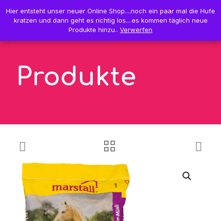
0
Hier entsteht unser neuer Online Shop....noch ein paar mal die Hufe
Hier entsteht unser neuer Online Shop....noch ein paar mal die Hufe
0,00 €
kratzen und dann geht es richtig los....es kommen täglich neue
kratzen und dann geht es richtig los....es kommen täglich neue
Produkte hinzu..
Produkte hinzu..
Verwerfen
Verwerfen
Produkte