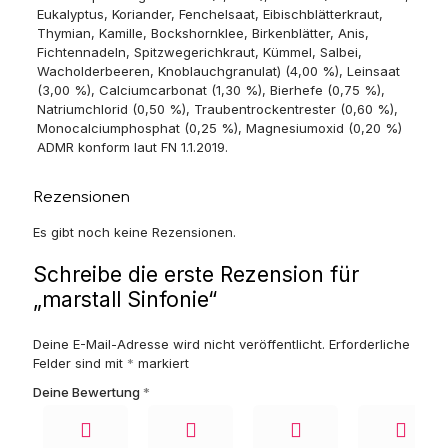
Eukalyptus, Koriander, Fenchelsaat, Eibischblätterkraut,
Thymian, Kamille, Bockshornklee, Birkenblätter, Anis,
Fichtennadeln, Spitzwegerichkraut, Kümmel, Salbei,
Wacholderbeeren, Knoblauchgranulat) (4,00 %), Leinsaat
(3,00 %), Calciumcarbonat (1,30 %), Bierhefe (0,75 %),
Natriumchlorid (0,50 %), Traubentrockentrester (0,60 %),
Monocalciumphosphat (0,25 %), Magnesiumoxid (0,20 %)
ADMR konform laut FN 1.1.2019.
Rezensionen
Es gibt noch keine Rezensionen.
Schreibe die erste Rezension für
„marstall Sinfonie“
Deine E-Mail-Adresse wird nicht veröffentlicht.
Erforderliche
Felder sind mit
*
markiert
Deine Bewertung
*