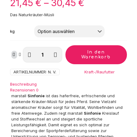
Preisspanne
21,45
€
–
30,45
€
21,45 €
Das Naturkräuter-Müsli
bis
30,45 €
kg
marstall
In den
Sinfonie
Warenkorb
Menge
ARTIKELNUMMER:
N. V.
Kategorie:
Kraft-/Raufutter
Beschreibung
Rezensionen
0
marstall
Sinfonie
ist das haferfreie, erfrischende und
stärkende Kräuter-Müsli für jedes Pferd. Seine Vielzahl
aromatischer Kräuter sorgt für Vitalität, Wohlbefinden und
freie Atemwege. Zudem regt marstall
Sinfonie
Kreislauf
und Stoffwechsel an und steigert die sportliche
Leistungsfähigkeit. Damit eignet es sich optimal zur
Bereicherung der Sportpferdefütterung sowie zur
Unterstützung von Senioren- und hustenden Pferden.