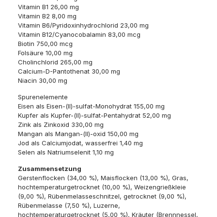
Vitamin B1 26,00 mg
Vitamin B2 8,00 mg
Vitamin B6/Pyridoxinhydrochlorid 23,00 mg
Vitamin B12/Cyanocobalamin 83,00 mcg
Biotin 750,00 mcg
Folsäure 10,00 mg
Cholinchlorid 265,00 mg
Calcium-D-Pantothenat 30,00 mg
Niacin 30,00 mg
Spurenelemente
Eisen als Eisen-(II)-sulfat-Monohydrat 155,00 mg
Kupfer als Kupfer-(II)-sulfat-Pentahydrat 52,00 mg
Zink als Zinkoxid 330,00 mg
Mangan als Mangan-(II)-oxid 150,00 mg
Jod als Calciumjodat, wasserfrei 1,40 mg
Selen als Natriumselenit 1,10 mg
Zusammensetzung
Gerstenflocken (34,00 %), Maisflocken (13,00 %), Gras,
hochtemperaturgetrocknet (10,00 %), Weizengrießkleie
(9,00 %), Rübenmelasseschnitzel, getrocknet (9,00 %),
Rübenmelasse (7,50 %), Luzerne,
hochtemperaturgetrocknet (5,00 %), Kräuter (Brennnessel,