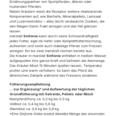
Ernährungspartner von Sportpferden, älteren oder
hustenden Pferden.
Neben Kräutern weist die Rezeptur weitere vitalisierende
Komponenten auf, wie Bierhefe, Mineralpellets, Leinsaat
und Luzernestruktur – alles leicht verdauliche Zutaten, die
den Magen-Darm-Trakt anregen und das Fell glänzen
lassen.
marstall
Sinfonie
kann durch seine Schmackhaftigkeit
jedes Futter, egal ob Hafer oder Komplettfuttermischung,
aufwerten und somit auch mäkelige Pferde zum Fressen
anregen. Ein bis zwei Handvoll reichen bereits aus.
Die Kräuter in marstall
Sinfonie
entfalten in heißem Wasser
aufgequollen ihre ganze Kraft und befreien die Atemwege.
Das Kräuter-Müsli 15 Minuten quellen lassen, Temperatur
prüfen und warm verfüttern. So kann das Pferd die
ätherischen Dämpfe während des Fressens einatmen.
Fütterungsempfehlung
… zur Ergänzung* und Aufwertung der täglichen
Grundfütterung mit Getreide, Pellets
oder Müsli
Kleinpferd/Pony ca. 0,2 kg bis 0,5 kg
Vollblut ca. 0,4 kg bis 0,6 kg
Warmblut ca. 0,6 kg bis 0,8 kg
*Eine Sinfonie-Gabe ersetzt dieselbe Menge des ansonsten