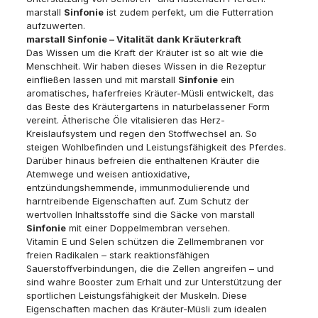
marstall
Sinfonie
ist zudem perfekt, um die Futterration
aufzuwerten.
marstall Sinfonie – Vitalität dank Kräuterkraft
Das Wissen um die Kraft der Kräuter ist so alt wie die
Menschheit. Wir haben dieses Wissen in die Rezeptur
einfließen lassen und mit marstall
Sinfonie
ein
aromatisches, haferfreies Kräuter-Müsli entwickelt, das
das Beste des Kräutergartens in naturbelassener Form
vereint. Ätherische Öle vitalisieren das Herz-
Kreislaufsystem und regen den Stoffwechsel an. So
steigen Wohlbefinden und Leistungsfähigkeit des Pferdes.
Darüber hinaus befreien die enthaltenen Kräuter die
Atemwege und weisen antioxidative,
entzündungshemmende, immunmodulierende und
harntreibende Eigenschaften auf. Zum Schutz der
wertvollen Inhaltsstoffe sind die Säcke von marstall
Sinfonie
mit einer Doppelmembran versehen.
Vitamin E und Selen schützen die Zellmembranen vor
freien Radikalen – stark reaktionsfähigen
Sauerstoffverbindungen, die die Zellen angreifen – und
sind wahre Booster zum Erhalt und zur Unterstützung der
sportlichen Leistungsfähigkeit der Muskeln. Diese
Eigenschaften machen das Kräuter-Müsli zum idealen