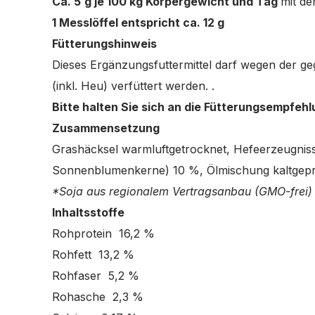
Ca. 5
g je 100 kg Körpergewicht und Tag
mit de
1 Messlöffel entspricht ca. 12 g
Fütterungshinweis
Dieses Ergänzungsfuttermittel darf wegen der ge
(inkl. Heu) verfüttert werden. .
Bitte halten Sie sich an die Fütterungsempfehl
Zusammensetzung
Grashäcksel warmluftgetrocknet, Hefeerzeugnisse
Sonnenblumenkerne) 10 %, Ölmischung kaltgepre
*Soja aus regionalem Vertragsanbau (GMO-frei) e
Inhaltsstoffe
Rohprotein 16,2 %
Rohfett 13,2 %
Rohfaser 5,2 %
Rohasche 2,3 %