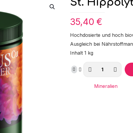
St. Hippoly
35,40
€
Hochdosierte und hoch bio
Ausgleich bei Nährstoffman
Inhalt 1 kg
St.
Hippolyt
Hesta
Kategorie:
Mineralien
plus
Kupfer
Menge