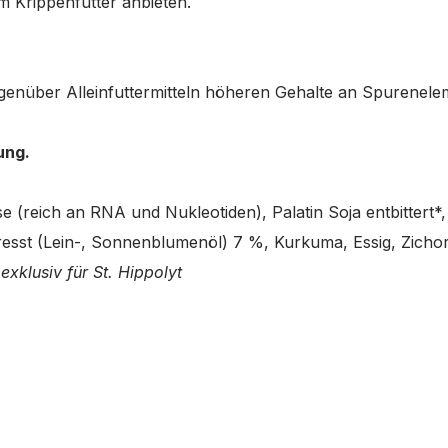
m Krippenfutter anbieten.
genüber Alleinfuttermitteln höheren Gehalte an Spurenele
ung.
 (reich an RNA und Nukleotiden), Palatin Soja entbittert*,
sst (Lein-, Sonnenblumenöl) 7 %, Kurkuma, Essig, Zichori
xklusiv für St. Hippolyt