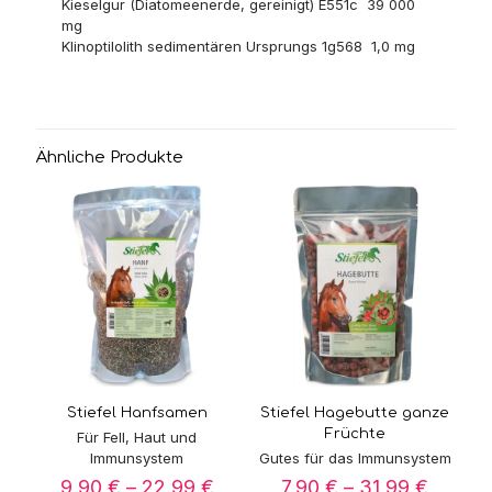
Kieselgur (Diatomeenerde, gereinigt) E551c 39 000
mg
Klinoptilolith sedimentären Ursprungs 1g568 1,0 mg
Ähnliche Produkte
Stiefel Hanfsamen
Stiefel Hagebutte ganze
Früchte
Für Fell, Haut und
Immunsystem
Gutes für das Immunsystem
Preisspanne:
Preiss
9,90
€
–
22,99
€
7,90
€
–
31,99
€