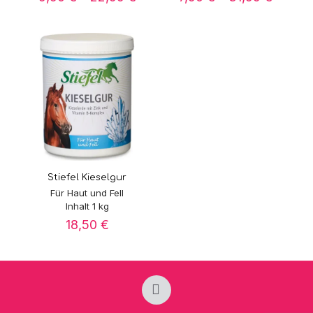
9,90 €
7,90 €
bis
bis
22,99 €
31,99 
Stiefel Kieselgur
Für Haut und Fell
Inhalt 1 kg
18,50
€