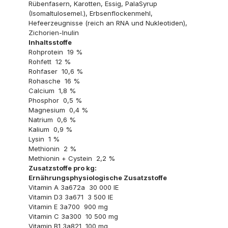
Rübenfasern, Karotten, Essig, PalaSyrup
(Isomaltulosemel.), Erbsenflockenmehl,
Hefeerzeugnisse (reich an RNA und Nukleotiden),
Zichorien-Inulin
Inhaltsstoffe
Rohprotein 19 %
Rohfett 12 %
Rohfaser 10,6 %
Rohasche 16 %
Calcium 1,8 %
Phosphor 0,5 %
Magnesium 0,4 %
Natrium 0,6 %
Kalium 0,9 %
Lysin 1 %
Methionin 2 %
Methionin + Cystein 2,2 %
Zusatzstoffe pro kg:
Ernährungsphysiologische Zusatzstoffe
Vitamin A 3a672a 30 000 IE
Vitamin D3 3a671 3 500 IE
Vitamin E 3a700 900 mg
Vitamin C 3a300 10 500 mg
Vitamin B1 3a821 100 mg