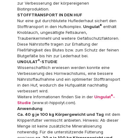
zur Verbesserung der körpereigenen
Biotinproduktion.
STOFFTRANSPORT IN DEN HUF
Nur eine gut durchblutete Huflederhaut sichert den
®
Stofftransport in den Hufkomplex.
Ungulat
enthält
Knoblauch, ungesättigte Fettsäuren,
Traubenkernmehl und weitere Gefäßschutzfaktoren.
Diese Nährstoffe tragen zur Erhaltung der
Fließfähigkeit des Blutes bzw. zum Schutz der feinen
Blutgefäße bis hin zur Lederhaut bei.
®
UNGULAT
-STUDIE
Wissenschaftlich erwiesen werden konnte eine
Verbesserung des Hornwachstums, eine bessere
Nährstoffaufnahme und ein optimierter Stofftransport
in den Huf, wodurch die Hufqualität nachhaltig
verbessert wird.
®
Weitere Informationen finden Sie in der
Ungulat
-
Studie
(www.st-hippolyt.com).
Anwendung
Ca. 40 g je 100 kg Körpergewicht und Tag
mit dem
Krippenfutter vermischt anbieten. Hinweis: Ab dieser
Menge ist keine zusätzliche Mineralisierung
notwendig. Für die unterstützende Fütterung
genügen
ca. 20 g je 100 kg Körpergewicht und