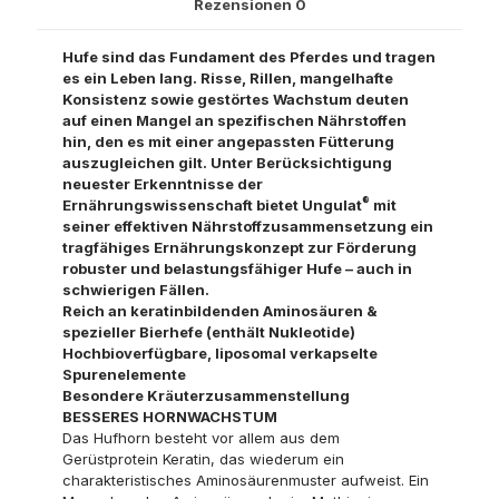
Rezensionen
0
Hufe sind das Fundament des Pferdes und tragen
es ein Leben lang. Risse, Rillen, mangelhafte
Konsistenz sowie gestörtes Wachstum deuten
auf einen Mangel an spezifischen Nährstoffen
hin, den es mit einer angepassten Fütterung
auszugleichen gilt. Unter Berücksichtigung
neuester Erkenntnisse der
®
Ernährungswissenschaft bietet Ungulat
mit
seiner effektiven Nährstoffzusammensetzung ein
tragfähiges Ernährungskonzept zur Förderung
robuster und belastungsfähiger Hufe – auch in
schwierigen Fällen.
Reich an keratinbildenden Aminosäuren &
spezieller Bierhefe (enthält Nukleotide)
Hochbioverfügbare, liposomal verkapselte
Spurenelemente
Besondere Kräuterzusammenstellung
BESSERES HORNWACHSTUM
Das Hufhorn besteht vor allem aus dem
Gerüstprotein Keratin, das wiederum ein
charakteristisches Aminosäurenmuster aufweist. Ein