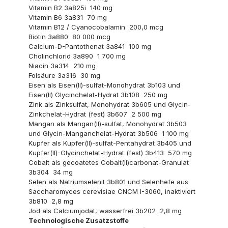
Vitamin B2 3a825i 140 mg
Vitamin B6 3a831 70 mg
Vitamin B12 / Cyanocobalamin 200,0 mcg
Biotin 3a880 80 000 mcg
Calcium-D-Pantothenat 3a841 100 mg
Cholinchlorid 3a890 1 700 mg
Niacin 3a314 210 mg
Folsäure 3a316 30 mg
Eisen als Eisen(II)-sulfat-Monohydrat 3b103 und
Eisen(II) Glycinchelat-Hydrat 3b108 250 mg
Zink als Zinksulfat, Monohydrat 3b605 und Glycin-
Zinkchelat-Hydrat (fest) 3b607 2 500 mg
Mangan als Mangan(II)-sulfat, Monohydrat 3b503
und Glycin-Manganchelat-Hydrat 3b506 1 100 mg
Kupfer als Kupfer(II)-sulfat-Pentahydrat 3b405 und
Kupfer(II)-Glycinchelat-Hydrat (fest) 3b413 570 mg
Cobalt als gecoatetes Cobalt(II)carbonat-Granulat
3b304 34 mg
Selen als Natriumselenit 3b801 und Selenhefe aus
Saccharomyces cerevisiae CNCM I-3060, inaktiviert
3b810 2,8 mg
Jod als Calciumjodat, wasserfrei 3b202 2,8 mg
Technologische Zusatzstoffe