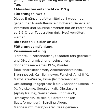
Tag
.
1 Messbecher entspricht ca. 110 g
Fütterungshinweis
Dieses Ergänzungsfuttermittel darf wegen der
gegenüber Alleinfuttermitteln höheren Gehalte an
Vitaminen und Spurenelementen nur an Pferde bis
zu 2,9 % der Tagesration (inkl. Heu) verfüttert
werden.
Bitte halten Sie sich an die
Fütterungsempfehlung.
Zusammensetzung
Bierhefe, Luzernehäcksel, Ölsaaten fein gecrackt
und Ölkuchenmischung (Leinsamen,
Sonnenblumenkerne) 13 %, Kräuter
(Bockshornkleesamen, Ackerschachtelhalm,
Brennnessel, Kamille, Ingwer, Fenchel-Anis) 8 %,
Malz-Hefe-Würze, Hirse (lactofermentiert),
Ölmischung kaltgepresst (Lein-, Sonnenblumenöl) 6
%, Maiskeime, Seealgenkalk, Obstfasern
(Apfel/Traube), Weizenkleie, Knoblauch,
Himalayasalz, Reiskleie, Gerstenflocken
(lactofermentiert), Spirulina-Algen,
Magnesiumfumarat/-sulfat, Seealgenmehl,