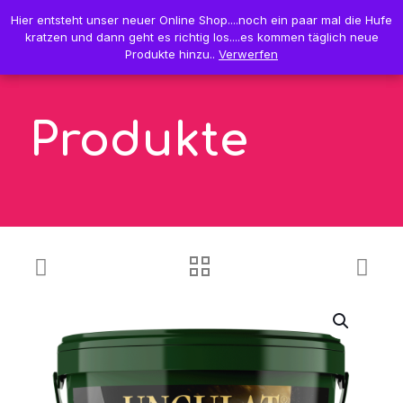
0
Hier entsteht unser neuer Online Shop....noch ein paar mal die Hufe
Hier entsteht unser neuer Online Shop....noch ein paar mal die Hufe
0,00 €
kratzen und dann geht es richtig los....es kommen täglich neue
kratzen und dann geht es richtig los....es kommen täglich neue
Produkte hinzu..
Produkte hinzu..
Verwerfen
Verwerfen
Produkte