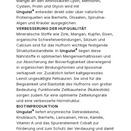
Mangel an den Aminosäuren Lysin, Methionin,
Cystein, Prolin und Glycin wird mit
®
Ungulat
entweder direkt oder über natürliche
Proteinquellen wie Bierhefe, Ölsaaten, Spirulina-
Algen und Kräuter ausgeglichen.
VERBESSERUNG DER HUFQUALITÄT
Mineralische Stoffe wie Zink, Mangan, Kupfer, Eisen,
organische Schwefelverbindungen, Silizium und
Calcium sind für das Hufhorn wichtige festigende
®
Strukturbestandteile. In
Ungulat
liegen diese
Nährstoffe in optimierten Mengenverhältnissen und
zur Absicherung der Bioverfügbarkeit überwiegend
in organischen Bindungsformen und liposomal
verkapselt vor. Zusätzlich liefert kaltgepresstes
Leinöl ungesättigte Fettsäuren. Sie sind für die
Biegsamkeit und Elastizität des Hufhorns von großer
Bedeutung. Funktionelle Zellbausteine (Nukleotide)
sorgen zudem für eine optimierte Zellteilungsrate
und eine verbesserte Hornstruktur.
BIOTINPRODUKTION
®
Ungulat
liefert enzymreiche Getreidekeime,
Knoblauch, Bierhefe, Leinsamen, Hirse, Kamille,
Vitamin A und das Spurenelement Cobalt zur
Förderung und zum Schutz der Verdauung und damit