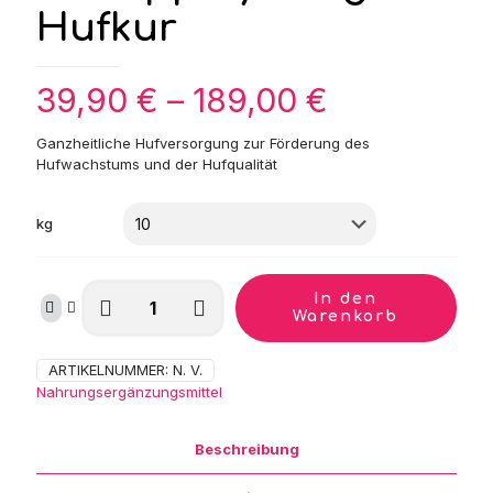
Hufkur
Preisspann
39,90
€
–
189,00
€
39,90 €
Ganzheitliche Hufversorgung zur Förderung des
bis
Hufwachstums und der Hufqualität
189,00 €
kg
St.
In den
Hippolyt
Warenkorb
Ungulat
Hufkur
ARTIKELNUMMER:
N. V.
Kategorie:
Menge
Nahrungsergänzungsmittel
Beschreibung